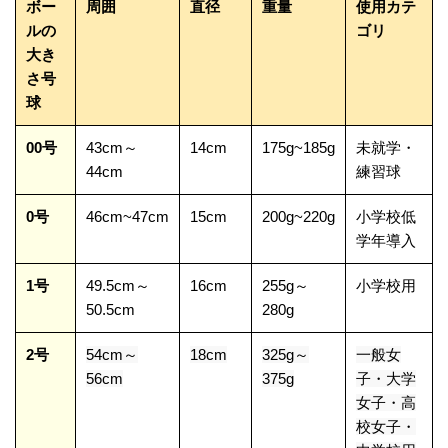
ボー
周囲
直径
重量
使用カテ
ルの
ゴリ
大き
さ号
球
00号
43cm～
14cm
175g~185g
未就学・
44cm
練習球
0号
46cm~47cm
15cm
200g~220g
小学校低
学年導入
1号
49.5cm～
16cm
255g～
小学校用
50.5cm
280g
2号
54cm～
18cm
325g～
一般女
56cm
375g
子・大学
女子・高
校女子・