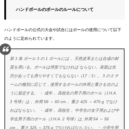
ハンドボールのボールのルールについて
ハンドボールの公式の大会や試合にはボールの使用について以下
のように定められています。
第 3 条 ボール
3 の 1 ボールには， 天然皮革または合成の材
質を用いる。ボールは球形でなければ
ならない。表面は光
沢があっても滑りやすくてもならない（17：3）。
3 の 2 チ
ームの種別に応じて，使用するボールの外周と重さを次のよ
うに規定する。
・ 成年， 高校生の男子用のボール（J.H.A.
3 号球）は， 外周 58 ～ 60
cm， 重さ 425 ～ 475 g でなけ
ればならない。
・ 成年， 高校生， 中学生の女子用および中
学生男子用のボール（J.H.A.
2 号球）は, 外周 54 ～ 56
cm， 重さ 325 ～ 375 g でなければなら
ない。
・ 小学生用