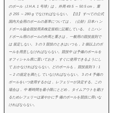
のボール（J.H.A. 1 号球）は， 外周 49.5 ～ 50.5 cm， 重
さ 255 ～ 280 g でなければならない。
【注】 すべての公式
国内大会用のボールの基準については， （公財）日本ハ
ン
ドボール協会競技用具検定規程に記載している。
ミニハン
ドボール用のボールの外周と重さは， 一般用の競技規則で
は
規定しない。
3 の 3 競技のときはいつも， 2 個以上のボ
ールを用意しなければならない。競技中
は予備のボールを
オフィシャル席に置いておき， すぐに使用できるようにし
て
おかなければならない。どのボールも， 競技規則 3：1
～ 2 の規定を満たし
ていなければならない。
3 の 4 予備の
ボールをいつ使用するかは， レフェリーが決定する。この
場合は， 中
断時間を最小限にとどめ， タイムアウトを避け
るためレフェリーは速やかに予
備のボールを競技に用いな
ければならない。