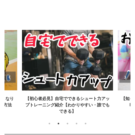
手くなり
【初心者必見】自宅でできるシュート力アッ
【知っ
習方法
プトレーニング紹介【わかりやすい・誰でも
映
できる】