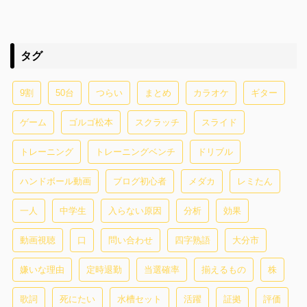
タグ
9割
50台
つらい
まとめ
カラオケ
ギター
ゲーム
ゴルゴ松本
スクラッチ
スライド
トレーニング
トレーニングベンチ
ドリブル
ハンドボール動画
ブログ初心者
メダカ
レミたん
一人
中学生
入らない原因
分析
効果
動画視聴
口
問い合わせ
四字熟語
大分市
嫌いな理由
定時退勤
当選確率
揃えるもの
株
歌詞
死にたい
水槽セット
活躍
証拠
評価