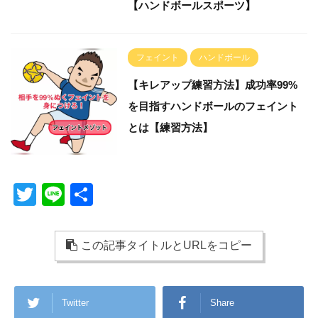
【ハンドボールスポーツ】
フェイント
ハンドボール
【キレアップ練習方法】成功率99%
を目指すハンドボールのフェイント
とは【練習方法】
T
Li
共
wi
n
有
tt
e
この記事タイトルとURLをコピー
er
Twitter
Share