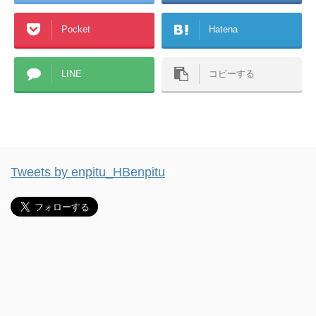
Pocket
Hatena
LINE
コピーする
Tweets by enpitu_HBenpitu