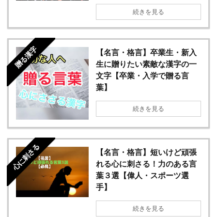
続きを見る
贈る漢字
【名言・格言】卒業生・新入
生に贈りたい素敵な漢字の一
文字【卒業・入学で贈る言
葉】
続きを見る
心に刺さる
【名言・格言】短いけど頑張
れる心に刺さる！力のある言
葉３選【偉人・スポーツ選
手】
続きを見る