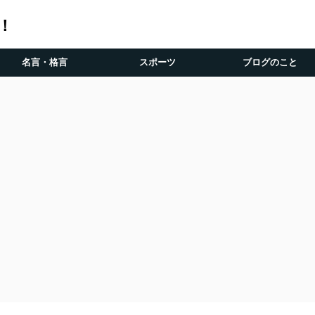
！
名言・格言
スポーツ
ブログのこと