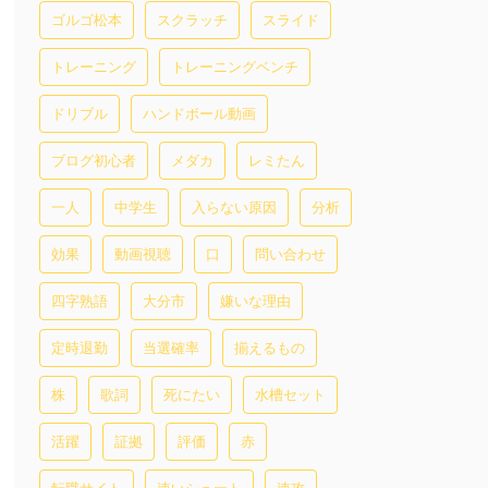
ゴルゴ松本
スクラッチ
スライド
トレーニング
トレーニングベンチ
ドリブル
ハンドボール動画
ブログ初心者
メダカ
レミたん
一人
中学生
入らない原因
分析
効果
動画視聴
口
問い合わせ
四字熟語
大分市
嫌いな理由
定時退勤
当選確率
揃えるもの
株
歌詞
死にたい
水槽セット
活躍
証拠
評価
赤