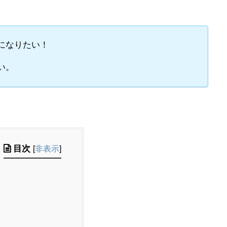
になりたい！
い。
目次
[
非表示
]