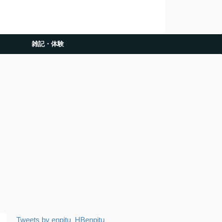
雑記・体験
Tweets by enpitu_HBenpitu