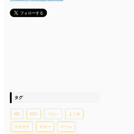
タグ
9割
50台
つらい
まとめ
カラオケ
ギター
ゲーム