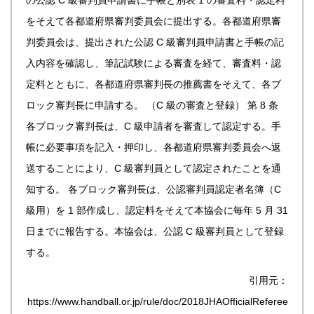
の公認 C 級審判員申請書に手帳と別表 1 の審査料・認定料
をそえて各都道府県審判委員会に提出する。各都道府県審
判委員会は、提出された公認 C 級審判員申請書と手帳の記
入内容を確認し、筆記試験による審査を経て、審査料・認
定料とともに、各都道府県審判長の推薦書をそえて、各ブ
ロック審判長に申請する。
（C 級の審査と登録）
第 8 条
各ブロック審判長は、C 級申請者を審査して認定する。手
帳に必要事項を記入・押印し、各都道府県審判委員会へ返
送することにより、C 級審判員として認定されたことを通
知する。
各ブロック審判長は、公認審判員認定者名簿（C
級用）を 1 部作成し、認定料をそえて本協会に毎年 5 月 31
日までに報告する。本協会は、公認 C 級審判員として登録
する。
引用元：
https://www.handball.or.jp/rule/doc/2018JHAOfficialReferee