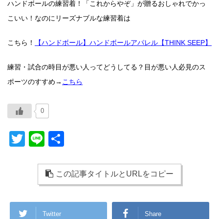
ハンドボールの練習着！「これからやぞ」が贈るおしゃれでかっ
こいい！なのにリーズナブルな練習着は
こちら！
【ハンドボール】ハンドボールアパレル【THINK SEEP】
練習・試合の時目が悪い人ってどうしてる？目が悪い人必見のス
ポーツのすすめ→
こちら
0
T
Li
共
wi
n
有
tt
e
この記事タイトルとURLをコピー
er
Twitter
Share