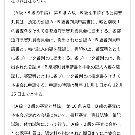
なければならない。
（A 級・B 級の申請）
第 9 条 A 級・B 級を申請する公認審
判員は、所定の公認 A・B 級審判員申請書に手帳と別表 1
の審査料をそえて各都道府県審判委員会に提出する。各都
道府県審判員委員会は、提出された公認 A・B 級審判員申
請書と手帳の記入内容を確認し、押印の上、審査料ととも
に各ブロック審判長に提出する。各ブロック審判長は、提
出された公認 A・B 級審判員申請書と手帳の記入内容を確
認し、審査料とともに各ブロック審判長の推薦書をそえて
本協会に申請する。申請の時期は毎年 11 月 1 日から 12 月
25 日までとする。
（A 級・B 級の審査と登録）
第 10 条 A 級・B 級の審査は
本協会が定める会場において、書類審査、実技試験、筆記
試験、体力試験によって行う。
A 級・B 級の審査に合格し
た公認審判員は、認定料を指定された期日までに本協会に