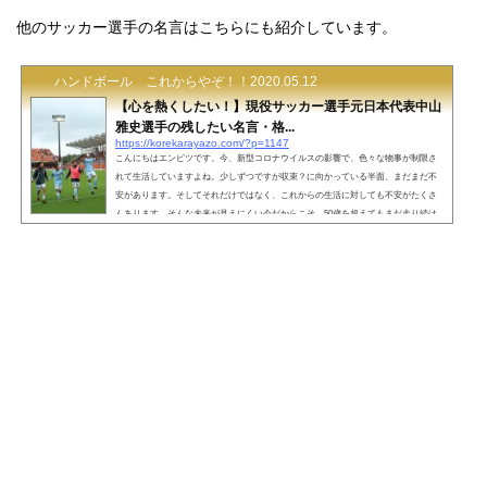
他のサッカー選手の名言はこちらにも紹介しています。
ハンドボール これからやぞ！！
2020.05.12
【心を熱くしたい！】現役サッカー選手元日本代表中山
雅史選手の残したい名言・格...
https://korekarayazo.com/?p=1147
こんにちはエンピツです。今、新型コロナウイルスの影響で、色々な物事が制限さ
れて生活していますよね。少しずつですが収束？に向かっている半面、まだまだ不
安があります。そしてそれだけではなく、これからの生活に対しても不安がたくさ
んあります。そんな未来が見えにくい今だからこそ、50歳を超えてもまだ走り続け
るサッカー界のレジェンド「中山雅史」さんの心が熱くなる名言を紹介します。 こ
の記事を読んでほしい方心が燃えない、何かモヤモヤする、頑張りたいけれど力が
出ない…そういうお悩みを抱えているあなた。...