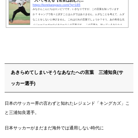
ついて考える【名言は読むだ...
https://korekarayazo.com/?p=185
みなさんこんにちはエンピツです。いきなりですが、この言葉を知っています
か？ キャンプで色々と試すことはムダではありません。ムダなことを考えて、ムダ
なことをしないと伸びません。 これはだれの言葉でしょうか？そう。あの有名な元
メジャーリーガーのイチローさんの言葉です。 この言葉を、知っているあなたも、
初めて知ったあなたも一緒に考えてみませんか？ ・何か目標に向かっているあなた
へ・努力をしても、頑張っても、中々前に進めない、進んでいないと感じるあなた
へ この言葉と、...
あきらめてしまいそうなあなたへの言葉 三浦知良(サ
ッカー選手)
日本のサッカー界の言わずと知れたレジェンド「キングカズ」こ
と三浦知良選手。
日本サッカーがまだまだ海外では通用しない時代に