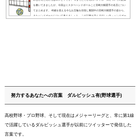
を書いてきましたが、今回はミスターハンドボールこと宮崎大輔選手の名言につい
てまとめます。 40歳を迎える今なお五輪を目指し奮闘中の宮崎大輔選手の姿から、
またハンドボールについて考えましょう。 この記事を読んでほしい方・ハンドボー
ルに関わる方・宮崎大輔選手のことを知りたい方・ハンドボールをやっている方 宮
崎大輔選手プロフィール写真は肖像権があるので、出せません。すいません。名
前：宮崎大輔(みやざきだい...
努力するあなたへの言葉 ダルビッシュ有(野球選手)
高校野球・プロ野球、そして現在はメジャーリーグと、常に第1線
で活躍しているダルビッシュ選手が以前にツイッターで発信した
言葉です。