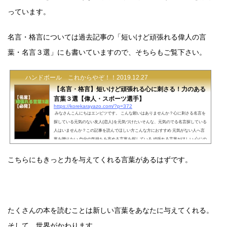
っています。
名言・格言については過去記事の「短いけど頑張れる偉人の言
葉・名言３選」にも書いていますので、そちらもご覧下さい。
ハンドボール これからやぞ！！
2019.12.27
【名言・格言】短いけど頑張れる心に刺さる！力のある
言葉３選【偉人・スポーツ選手】
https://korekarayazo.com/?p=372
みなさんこんにちはエンピツです。 こんな願いはありませんか？心に刺さる名言を
探している元気のない友人(恋人)を元気づけたいそんな、元気のでる名言探している
人はいませんか？この記事を読んでほしい方こんな方におすすめ 元気がない人へ言
葉を贈りたい 自分の気持ちを高める言葉を探している 頑張れる言葉がほしい 心にの
残る名言を読みたいそんな願いを一緒に叶えませんか？記事を書いている人・会社
員の傍ら、ハンドボールやバスケットボールのチーム運営をし、 地域スポーツの
こちらにもきっと力を与えてくれる言葉があるはずです。
発展を目指している。・指導歴１...
たくさんの本を読むことは新しい言葉をあなたに与えてくれる。
そして、世界がかわります。