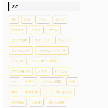
タグ
9割
50台
つらい
まとめ
カラオケ
ギター
ゲーム
ゴルゴ松本
スクラッチ
スライド
トレーニング
トレーニングベンチ
ドリブル
ハンドボール動画
ブログ初心者
メダカ
レミたん
一人
中学生
入らない原因
分析
効果
動画視聴
口
問い合わせ
四字熟語
大分市
嫌いな理由