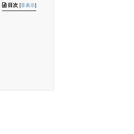
目次
[
非表示
]