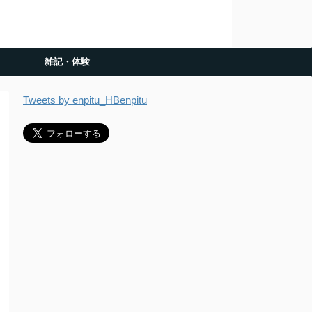
雑記・体験
Tweets by enpitu_HBenpitu