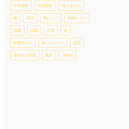
定時退勤
当選確率
揃えるもの
株
歌詞
死にたい
水槽セット
活躍
証拠
評価
赤
転職サイト
速いシュート
速攻
頑張れる言葉
風景
３枚目