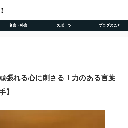
！
名言・格言
スポーツ
ブログのこと
頑張れる心に刺さる！力のある言葉
手】