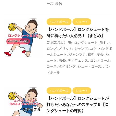
ース
,
歩数
ハンドボール
シュート
【ハンドボール】ロングシュートを
身に着けたい人必見！【まとめ】
2021/12/9
ロングシュート
,
筋トレ
,
ロング
,
メリット
,
ジャンプ
,
コツ
,
ハンドボ
ールシュート
,
ジャンプ力
,
練習
,
左45
,
シ
ュート
,
右45
,
ディフェンス
,
コントロール
,
コース
,
タイミング
,
シュートコース
,
ハン
ドボール
ハンドボール
シュート
【ハンドボール】ロングシュートが
打ちたいあなたへのステップ５【ロ
ングシュートの練習】