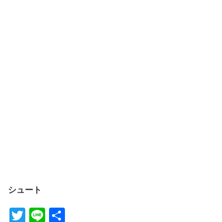
シュート
T
Li
共