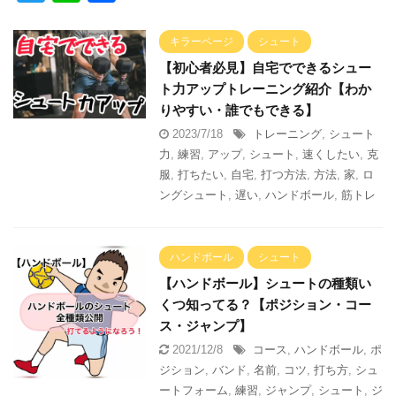
wi
n
有
tt
e
キラーページ
シュート
er
【初心者必見】自宅でできるシュー
ト力アップトレーニング紹介【わか
りやすい・誰でもできる】
2023/7/18
トレーニング
,
シュート
力
,
練習
,
アップ
,
シュート
,
速くしたい
,
克
服
,
打ちたい
,
自宅
,
打つ方法
,
方法
,
家
,
ロ
ングシュート
,
遅い
,
ハンドボール
,
筋トレ
ハンドボール
シュート
【ハンドボール】シュートの種類い
くつ知ってる？【ポジション・コー
ス・ジャンプ】
2021/12/8
コース
,
ハンドボール
,
ポ
ジション
,
バンド
,
名前
,
コツ
,
打ち方
,
シュ
ートフォーム
,
練習
,
ジャンプ
,
シュート
,
ジ