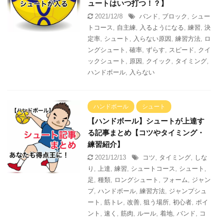
ュートはいつ打つ！？】
2021/12/8
バンド
,
ブロック
,
シュー
トコース
,
自主練
,
入るようになる
,
練習
,
決
定率
,
シュート
,
入らない原因
,
練習方法
,
ロ
ングシュート
,
確率
,
ずらす
,
スピード
,
クイ
ックシュート
,
原因
,
クイック
,
タイミング
,
ハンドボール
,
入らない
ハンドボール
シュート
【ハンドボール】シュートが上達す
る記事まとめ【コツやタイミング・
練習紹介】
2021/12/13
コツ
,
タイミング
,
しな
り
,
上達
,
練習
,
シュートコース
,
シュート
,
足
,
種類
,
ロングシュート
,
フォーム
,
ジャン
プ
,
ハンドボール
,
練習方法
,
ジャンプシュ
ート
,
筋トレ
,
改善
,
狙う場所
,
初心者
,
ポイ
ント
,
速く
,
筋肉
,
ルール
,
着地
,
バンド
,
コ