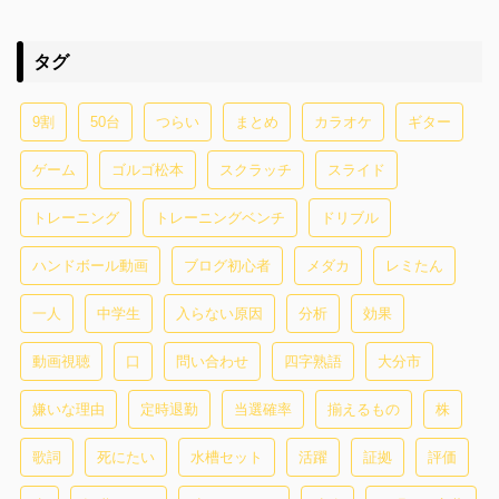
タグ
9割
50台
つらい
まとめ
カラオケ
ギター
ゲーム
ゴルゴ松本
スクラッチ
スライド
トレーニング
トレーニングベンチ
ドリブル
ハンドボール動画
ブログ初心者
メダカ
レミたん
一人
中学生
入らない原因
分析
効果
動画視聴
口
問い合わせ
四字熟語
大分市
嫌いな理由
定時退勤
当選確率
揃えるもの
株
歌詞
死にたい
水槽セット
活躍
証拠
評価