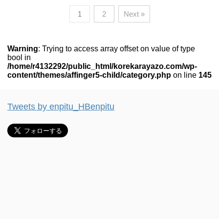
1
2
Next »
Warning
: Trying to access array offset on value of type
bool in
/home/r4132292/public_html/korekarayazo.com/wp-
content/themes/affinger5-child/category.php
on line
145
Tweets by enpitu_HBenpitu