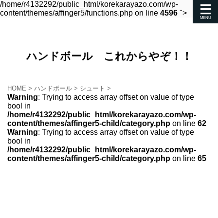
/home/r4132292/public_html/korekarayazo.com/wp-
content/themes/affinger5/functions.php on line
4596
">
ハンドボール これからやぞ！！
HOME
>
ハンドボール
>
シュート
>
Warning
: Trying to access array offset on value of type
bool in
/home/r4132292/public_html/korekarayazo.com/wp-
content/themes/affinger5-child/category.php
on line
62
Warning
: Trying to access array offset on value of type
bool in
/home/r4132292/public_html/korekarayazo.com/wp-
content/themes/affinger5-child/category.php
on line
65