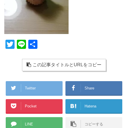
T
Li
共
wi
n
有
tt
e
この記事タイトルとURLをコピー
er
Twitter
Share
Pocket
Hatena
LINE
コピーする