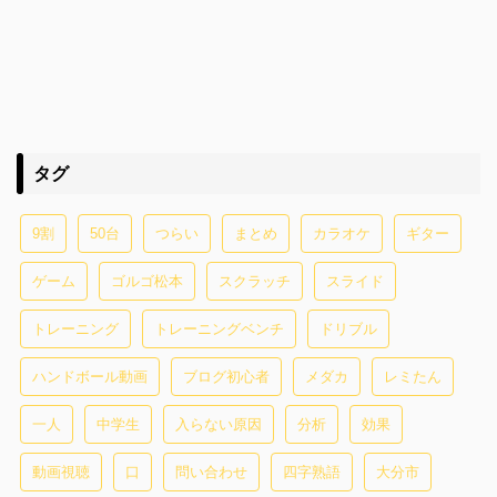
タグ
9割
50台
つらい
まとめ
カラオケ
ギター
ゲーム
ゴルゴ松本
スクラッチ
スライド
トレーニング
トレーニングベンチ
ドリブル
ハンドボール動画
ブログ初心者
メダカ
レミたん
一人
中学生
入らない原因
分析
効果
動画視聴
口
問い合わせ
四字熟語
大分市