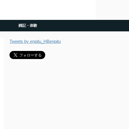
雑記・体験
Tweets by enpitu_HBenpitu