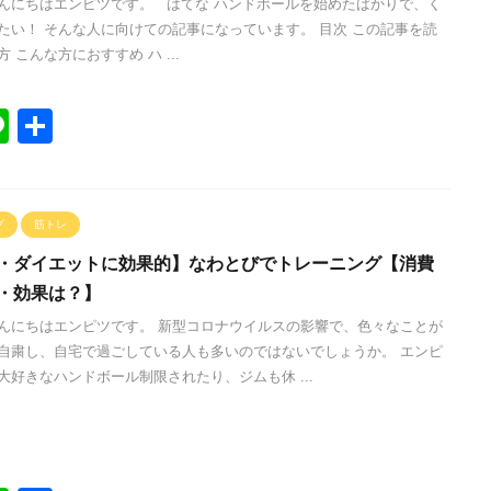
んにちはエンピツです。 はてな ハンドボールを始めたばかりで、く
たい！ そんな人に向けての記事になっています。 目次 この記事を読
 こんな方におすすめ ハ ...
Li
共
n
有
e
グ
筋トレ
・ダイエットに効果的】なわとびでトレーニング【消費
・効果は？】
んにちはエンピツです。 新型コロナウイルスの影響で、色々なことが
自粛し、自宅で過ごしている人も多いのではないでしょうか。 エンピ
大好きなハンドボール制限されたり、ジムも休 ...