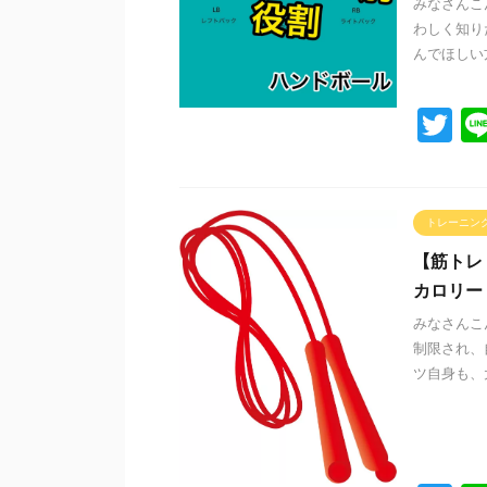
みなさんこ
わしく知り
んでほしい方
T
wi
tt
er
トレーニン
【筋トレ
カロリー
みなさんこ
制限され、
ツ自身も、