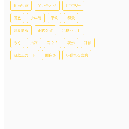
動画視聴
問い合わせ
四字熟語
回数
少年院
平均
得意
最新情報
正式名称
水槽セット
泳ぐ
活躍
稼ぐ？
花形
評価
遊戯王カード
面白さ
頑張れる言葉