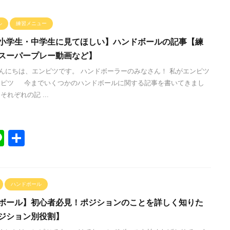
ル
練習メニュー
小学生・中学生に見てほしい】ハンドボールの記事【練
スーパープレー動画など】
んにちは、エンピツです。 ハンドボーラーのみなさん！ 私がエンピツ
ンピツ 今までいくつかのハンドボールに関する記事を書いてきまし
それぞれの記 ...
Li
共
n
有
e
ハンドボール
ボール】初心者必見！ポジションのことを詳しく知りた
ジション別役割】