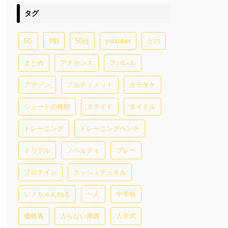
タグ
5G
9割
50台
youtuber
どの
まとめ
アドセンス
アパレル
アマゾン
アルティメット
カラオケ
シュートの種類
スライド
タイトル
トレーニング
トレーニングベンチ
ドリブル
ノベルティ
プレー
プロテイン
ラッシュデュエル
レノちゃんねる
一人
中学校
価格表
入らない原因
入学式