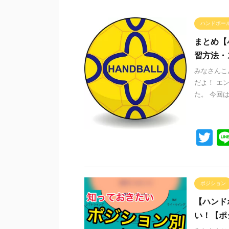
ハンドボー
まとめ【
習方法・
みなさんこ
だよ！ エ
た。 今回は
T
wi
tt
er
ポジション
【ハンド
い！【ポ