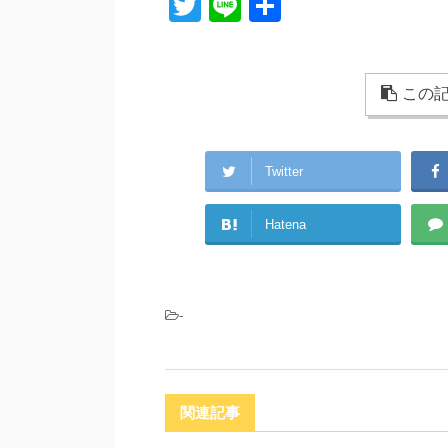
T
Li
共
wi
n
有
tt
e
er
この記
Twitter
Hatena
-
関連記事