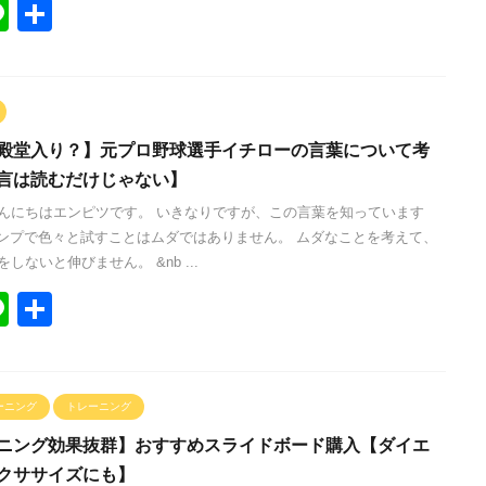
Li
共
n
有
e
殿堂入り？】元プロ野球選手イチローの言葉について考
言は読むだけじゃない】
んにちはエンピツです。 いきなりですが、この言葉を知っています
ンプで色々と試すことはムダではありません。 ムダなことを考えて、
しないと伸びません。 &nb ...
Li
共
n
有
e
ーニング
トレーニング
ニング効果抜群】おすすめスライドボード購入【ダイエ
クササイズにも】