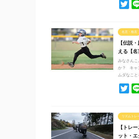
T
wi
tt
er
名言・格言
【伝説・
える【名
みなさんこ
か？ キャ
ムダなことを
T
wi
tt
er
リズムトレ
【トレー
ット・エ