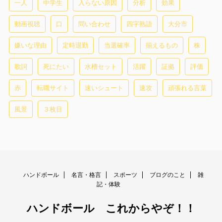
一人
中学生
入らない原因
分析
効果
動画視聴
口
問い合わせ
四字熟語
大分市
嫌いな理由
定時退勤
当選確率
揃えるもの
株
歌詞
死にたい
水槽セット
活躍
証拠
評価
赤
転職サイト
速いシュート
速攻
頑張れる言葉
風景
３枚目
ハンドボール
名言・格言
スポーツ
ブログのこと
雑
記・体験
ハンドボール これからやぞ！！