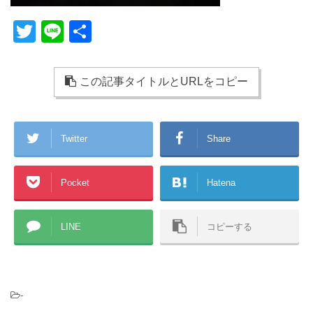
T
Li
共
wi
n
有
tt
e
この記事タイトルとURLをコピー
er
Twitter
Share
Pocket
Hatena
LINE
コピーする
-