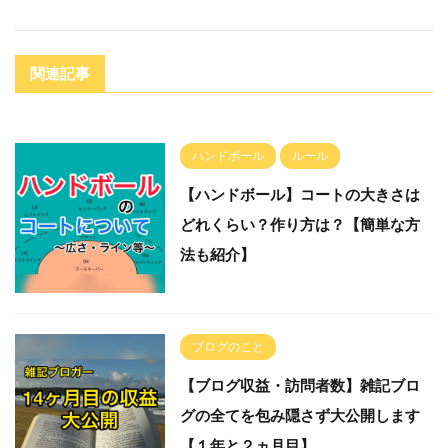
関連記事
ハンドボール
ルール
【ハンドボール】コートの大きさは
どれくらい？作り方は？【簡単な方
法も紹介】
ブログのこと
【ブログ収益・訪問者数】雑記ブロ
グの全てを包み隠さず大公開します
【１年と２ヵ月目】