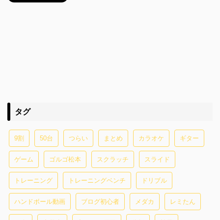
タグ
9割
50台
つらい
まとめ
カラオケ
ギター
ゲーム
ゴルゴ松本
スクラッチ
スライド
トレーニング
トレーニングベンチ
ドリブル
ハンドボール動画
ブログ初心者
メダカ
レミたん