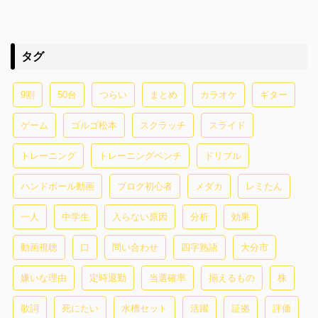
タグ
9割
50台
つらい
まとめ
カラオケ
ギター
ゲーム
ゴルゴ松本
スクラッチ
スライド
トレーニング
トレーニングベンチ
ドリブル
ハンドボール動画
ブログ初心者
メダカ
レミたん
一人
中学生
入らない原因
分析
効果
動画視聴
口
問い合わせ
四字熟語
大分市
嫌いな理由
定時退勤
当選確率
揃えるもの
株
歌詞
死にたい
水槽セット
活躍
証拠
評価