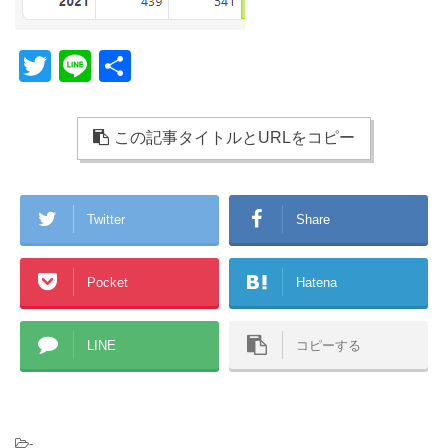
T
Li
共
wi
n
有
tt
e
この記事タイトルとURLをコピー
er
Twitter
Share
Pocket
Hatena
LINE
コピーする
-