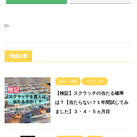
-
関連記事
雑記・体験
スクラッチ
【検証】スクラッチの当たる確率
は？【当たらない？１年間試してみ
ました】３・４・５ヵ月目