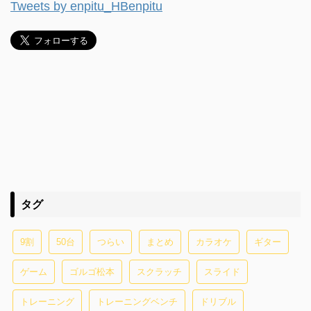
Tweets by enpitu_HBenpitu
タグ
9割
50台
つらい
まとめ
カラオケ
ギター
ゲーム
ゴルゴ松本
スクラッチ
スライド
トレーニング
トレーニングベンチ
ドリブル