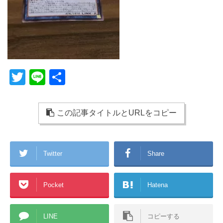
T
Li
共
wi
n
有
tt
e
この記事タイトルとURLをコピー
er
Twitter
Share
Pocket
Hatena
LINE
コピーする