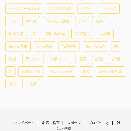
ハンドボール動画
ブログ初心者
メダカ
レミたん
一人
中学生
入らない原因
分析
効果
動画視聴
口
問い合わせ
四字熟語
大分市
嫌いな理由
定時退勤
当選確率
揃えるもの
株
歌詞
死にたい
水槽セット
活躍
証拠
評価
赤
転職サイト
速いシュート
速攻
頑張れる言葉
風景
３枚目
ハンドボール
名言・格言
スポーツ
ブログのこと
雑
記・体験