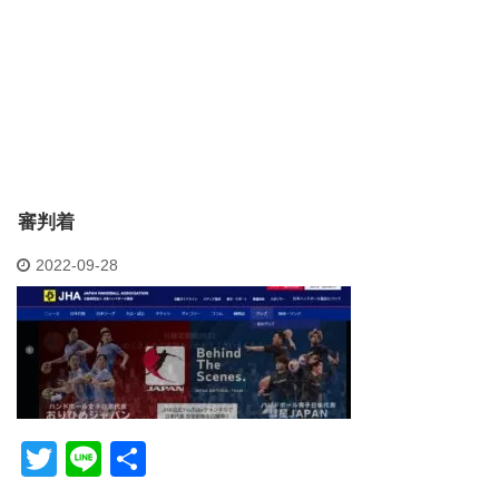
審判着
2022-09-28
T
Li
共
wi
n
有