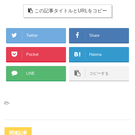
tt
e
この記事タイトルとURLをコピー
er
Twitter
Share
Pocket
Hatena
LINE
コピーする
-
関連記事