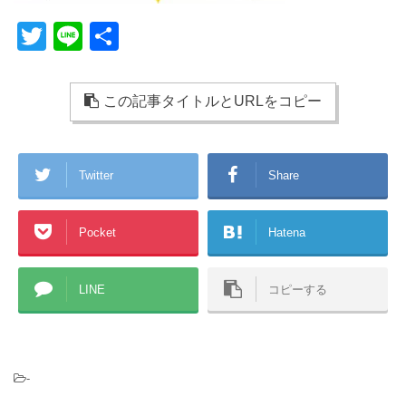
T
Li
共
wi
n
有
tt
e
この記事タイトルとURLをコピー
er
Twitter
Share
Pocket
Hatena
LINE
コピーする
-