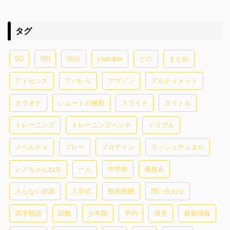
タグ
5G
9割
50台
youtuber
どの
まとめ
アドセンス
アパレル
アマゾン
アルティメット
カラオケ
シュートの種類
スライド
タイトル
トレーニング
トレーニングベンチ
ドリブル
ノベルティ
プレー
プロテイン
ラッシュデュエル
レノちゃんねる
一人
中学校
価格表
入らない原因
入学式
動画視聴
問い合わせ
四字熟語
回数
少年院
平均
得意
最新情報