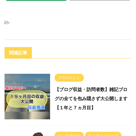
-
関連記事
ブログのこと
【ブログ収益・訪問者数】雑記ブロ
グの全てを包み隠さず大公開します
【１年と７ヵ月目】
ハンドボール
ウェア・シューズ