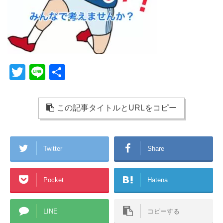
T
Li
共
wi
n
有
tt
e
この記事タイトルとURLをコピー
er
Twitter
Share
Pocket
Hatena
LINE
コピーする