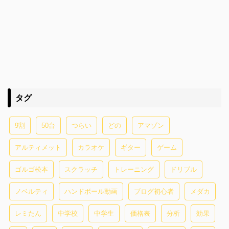
タグ
9割
50台
つらい
どの
アマゾン
アルティメット
カラオケ
ギター
ゲーム
ゴルゴ松本
スクラッチ
トレーニング
ドリブル
ノベルティ
ハンドボール動画
ブログ初心者
メダカ
レミたん
中学校
中学生
価格表
分析
効果