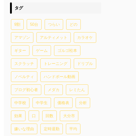
タグ
9割
50台
つらい
どの
アマゾン
アルティメット
カラオケ
ギター
ゲーム
ゴルゴ松本
スクラッチ
トレーニング
ドリブル
ノベルティ
ハンドボール動画
ブログ初心者
メダカ
レミたん
中学校
中学生
価格表
分析
効果
口
回数
大分市
嫌いな理由
定時退勤
平均