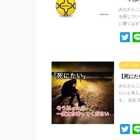
みなさんこ
を探してい
に響くはずで
T
wi
tt
er
名言・格言
【死にた
みなさんこ
たいと考え
す。 目次 
T
wi