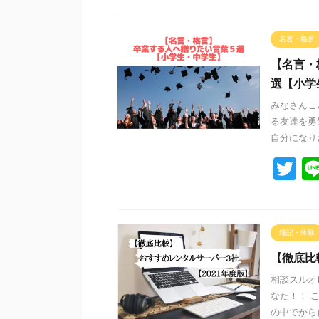
tt
er
名言・格言
【名言・
選【小学
みなさんこ
る友達を勇
自分になりた
T
wi
tt
er
雑記・体験
【徹底比
相談スルオ
なた！！ 
の中でから自