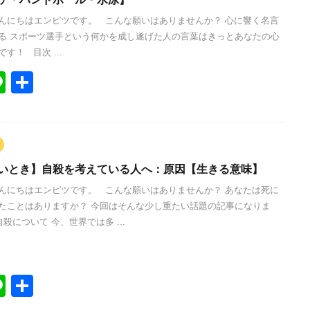
んにちはエンピツです。 こんな願いはありませんか？ 心に響く名言
る スポーツ選手という何かを成し遂げた人の言葉はきっとあなたの心
す！ 目次 ...
Li
共
n
有
e
いとき】自殺を考えている人へ：原因【生きる意味】
んにちはエンピツです。 こんな願いはありませんか？ あなたは死に
たことはありますか？ 今回はそんな少し重たい話題の記事になりま
自殺について 今、世界では多 ...
Li
共
n
有