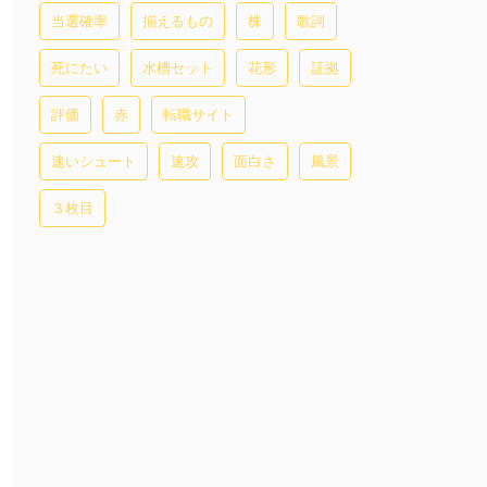
当選確率
揃えるもの
株
歌詞
死にたい
水槽セット
花形
証拠
評価
赤
転職サイト
速いシュート
速攻
面白さ
風景
３枚目