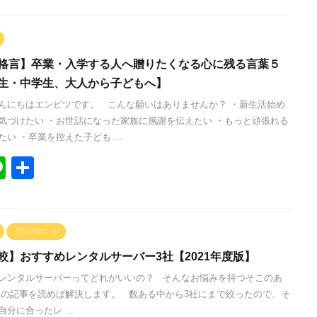
e
格言】卒業・入学する人へ贈りたくなる心に残る言葉５
生・中学生、大人から子どもへ】
んにちはエンピツです。 こんな願いはありませんか？ ・新生活始め
気づけたい ・お世話になった家族に感謝を伝えたい ・もっと頑張れる
い ・卒業を控えた子ども ...
Li
共
n
有
e
ブログのこと
較】おすすめレンタルサーバー3社【2021年度版】
レンタルサーバーってどれがいいの？ そんなお悩みを持つそこのあ
この記事を読めば解決します。 数ある中から3社にまで絞ったので、そ
分に合ったレ ...