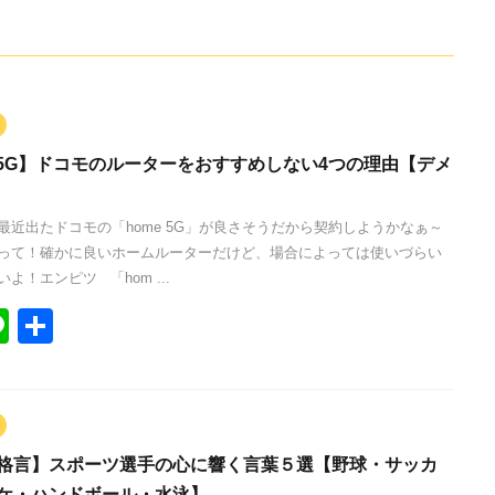
e 5G】ドコモのルーターをおすすめしない4つの理由【デメ
最近出たドコモの「home 5G」が良さそうだから契約しようかなぁ～
って！確かに良いホームルーターだけど、場合によっては使いづらい
よ！エンピツ 「hom ...
Li
共
n
有
e
格言】スポーツ選手の心に響く言葉５選【野球・サッカ
ケ・ハンドボール・水泳】