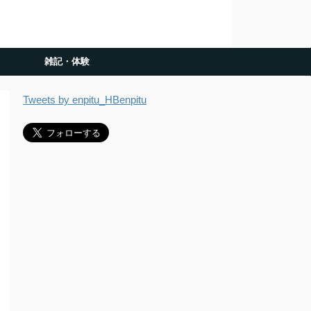
雑記・体験
Tweets by enpitu_HBenpitu