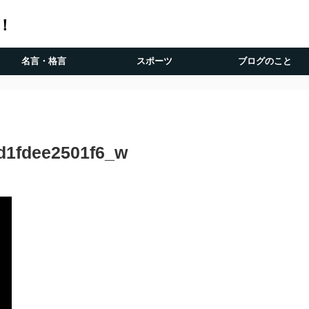
！
名言・格言
スポーツ
ブログのこと
d1fdee2501f6_w