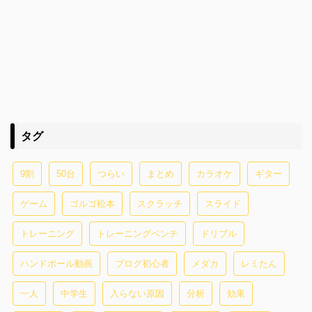
タグ
9割
50台
つらい
まとめ
カラオケ
ギター
ゲーム
ゴルゴ松本
スクラッチ
スライド
トレーニング
トレーニングベンチ
ドリブル
ハンドボール動画
ブログ初心者
メダカ
レミたん
一人
中学生
入らない原因
分析
効果