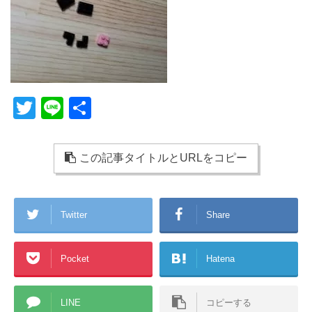
T
Li
共
wi
n
有
tt
e
この記事タイトルとURLをコピー
er
Twitter
Share
Pocket
Hatena
LINE
コピーする