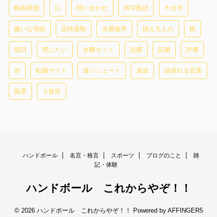
動画視聴
口
問い合わせ
四字熟語
大分市
嫌いな理由
定時退勤
当選確率
揃えるもの
株
歌詞
死にたい
水槽セット
活躍
証拠
評価
赤
転職サイト
速いシュート
速攻
頑張れる言葉
風景
３枚目
ハンドボール
名言・格言
スポーツ
ブログのこと
雑
記・体験
ハンドボール これからやぞ！！
© 2026 ハンドボール これからやぞ！！ Powered by
AFFINGER5