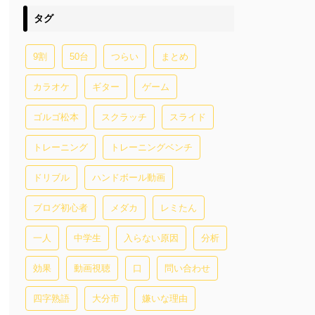
タグ
9割
50台
つらい
まとめ
カラオケ
ギター
ゲーム
ゴルゴ松本
スクラッチ
スライド
トレーニング
トレーニングベンチ
ドリブル
ハンドボール動画
ブログ初心者
メダカ
レミたん
一人
中学生
入らない原因
分析
効果
動画視聴
口
問い合わせ
四字熟語
大分市
嫌いな理由