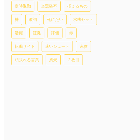
定時退勤
当選確率
揃えるもの
株
歌詞
死にたい
水槽セット
活躍
証拠
評価
赤
転職サイト
速いシュート
速攻
頑張れる言葉
風景
３枚目