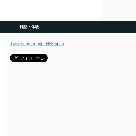
雑記・体験
Tweets by enpitu_HBenpitu