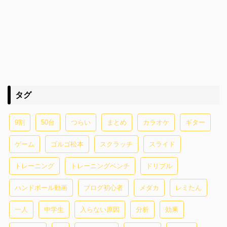
タグ
9割
50台
つらい
まとめ
カラオケ
ギター
ゲーム
ゴルゴ松本
スクラッチ
スライド
トレーニング
トレーニングベンチ
ドリブル
ハンドボール動画
ブログ初心者
メダカ
レミたん
一人
中学生
入らない原因
分析
効果