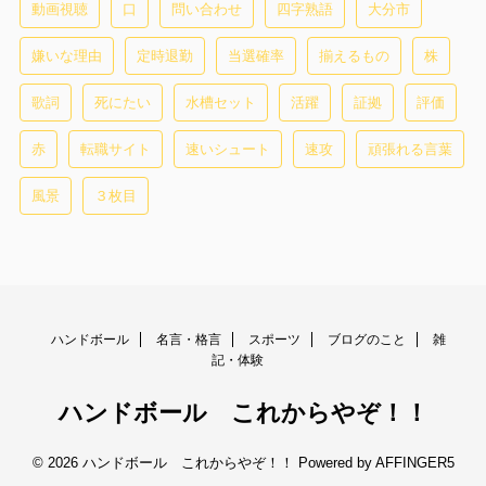
動画視聴
口
問い合わせ
四字熟語
大分市
嫌いな理由
定時退勤
当選確率
揃えるもの
株
歌詞
死にたい
水槽セット
活躍
証拠
評価
赤
転職サイト
速いシュート
速攻
頑張れる言葉
風景
３枚目
ハンドボール
名言・格言
スポーツ
ブログのこと
雑
記・体験
ハンドボール これからやぞ！！
© 2026 ハンドボール これからやぞ！！ Powered by
AFFINGER5