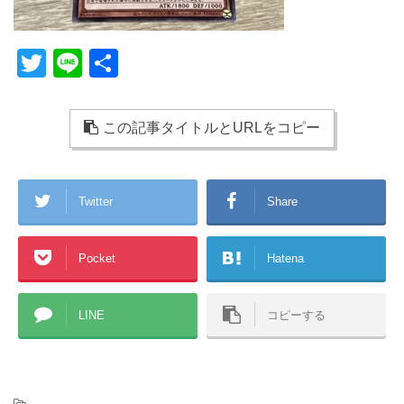
T
Li
共
wi
n
有
tt
e
この記事タイトルとURLをコピー
er
Twitter
Share
Pocket
Hatena
LINE
コピーする
-