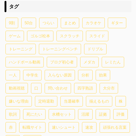
タグ
9割
50台
つらい
まとめ
カラオケ
ギター
ゲーム
ゴルゴ松本
スクラッチ
スライド
トレーニング
トレーニングベンチ
ドリブル
ハンドボール動画
ブログ初心者
メダカ
レミたん
一人
中学生
入らない原因
分析
効果
動画視聴
口
問い合わせ
四字熟語
大分市
嫌いな理由
定時退勤
当選確率
揃えるもの
株
歌詞
死にたい
水槽セット
活躍
証拠
評価
赤
転職サイト
速いシュート
速攻
頑張れる言葉