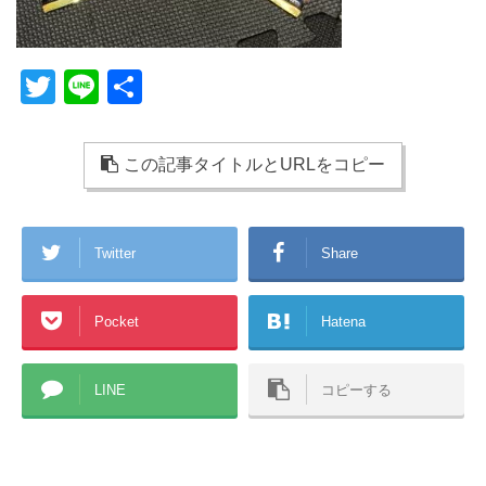
T
Li
共
wi
n
有
tt
e
この記事タイトルとURLをコピー
er
Twitter
Share
Pocket
Hatena
LINE
コピーする