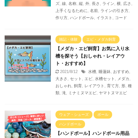
ズ
,
線
,
名称
,
縦
,
外
,
長さ
,
ライン
,
横
,
広さ
,
上手くなるために
,
名前
,
ラインの引き方
,
作り方
,
ハンドボール
,
イラスト
,
コード
雑記・体験
エビ・メダカ飼育
【メダカ・エビ飼育】お気に入り水
槽を探そう【おしゃれ・レイアウ
ト・おすすめ】
2021/8/12
水槽
,
睡蓮鉢
,
おすすめ
,
大きさ
,
セット
,
エビ
,
水槽セット
,
メダカ
,
おしゃれ
,
飼育
,
レイアウト
,
育て方
,
形
,
種
類
,
滝
,
ミナミヌマエビ
,
ヤマトヌマエビ
ウェア・シューズ
ボール
ハンドボール
【ハンドボール】ハンドボール用品