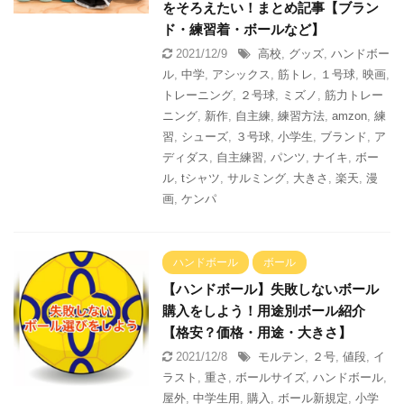
をそろえたい！まとめ記事【ブラン
ド・練習着・ボールなど】
2021/12/9
高校
,
グッズ
,
ハンドボー
ル
,
中学
,
アシックス
,
筋トレ
,
１号球
,
映画
,
トレーニング
,
２号球
,
ミズノ
,
筋力トレー
ニング
,
新作
,
自主練
,
練習方法
,
amzon
,
練
習
,
シューズ
,
３号球
,
小学生
,
ブランド
,
ア
ディダス
,
自主練習
,
パンツ
,
ナイキ
,
ボー
ル
,
tシャツ
,
サルミング
,
大きさ
,
楽天
,
漫
画
,
ケンパ
ハンドボール
ボール
【ハンドボール】失敗しないボール
購入をしよう！用途別ボール紹介
【格安？価格・用途・大きさ】
2021/12/8
モルテン
,
２号
,
値段
,
イ
ラスト
,
重さ
,
ボールサイズ
,
ハンドボール
,
屋外
,
中学生用
,
購入
,
ボール新規定
,
小学