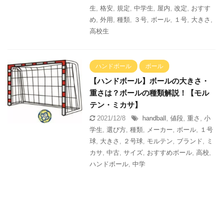
生
,
格安
,
規定
,
中学生
,
屋内
,
改定
,
おすす
め
,
外用
,
種類
,
３号
,
ボール
,
１号
,
大きさ
,
高校生
ハンドボール
ボール
【ハンドボール】ボールの大きさ・
重さは？ボールの種類解説！【モル
テン・ミカサ】
2021/12/8
handball
,
値段
,
重さ
,
小
学生
,
選び方
,
種類
,
メーカー
,
ボール
,
１号
球
,
大きさ
,
２号球
,
モルテン
,
ブランド
,
ミ
カサ
,
中古
,
サイズ
,
おすすめボール
,
高校
,
ハンドボール
,
中学