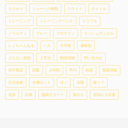
カラオケ
シュートの種類
スライド
タイトル
トレーニング
トレーニングベンチ
ドリブル
ノベルティ
プレー
プロテイン
ラッシュデュエル
レノちゃんねる
一人
中学校
価格表
入らない原因
入学式
動画視聴
問い合わせ
四字熟語
回数
少年院
平均
得意
最新情報
正式名称
水槽セット
泳ぐ
活躍
稼ぐ？
花形
評価
遊戯王カード
面白さ
頑張れる言葉