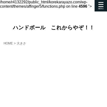
/home/r4132292/public_html/korekarayazo.com/wp-
content/themes/affinger5/functions.php on line
4596
">
ハンドボール これからやぞ！！
HOME
>
大きさ