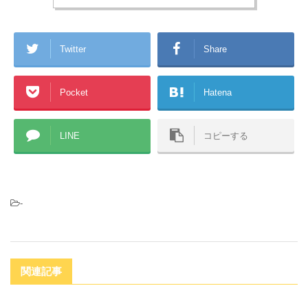
er
Twitter
Share
Pocket
Hatena
LINE
コピーする
-
関連記事