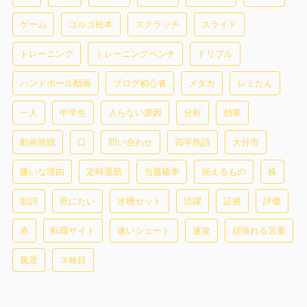
ゲーム
ゴルゴ松本
スクラッチ
スライド
トレーニング
トレーニングベンチ
ドリブル
ハンドボール動画
ブログ初心者
メダカ
レミたん
一人
中学生
入らない原因
分析
効果
動画視聴
口
問い合わせ
四字熟語
大分市
嫌いな理由
定時退勤
当選確率
揃えるもの
株
歌詞
死にたい
水槽セット
活躍
証拠
評価
赤
転職サイト
速いシュート
速攻
頑張れる言葉
風景
３枚目