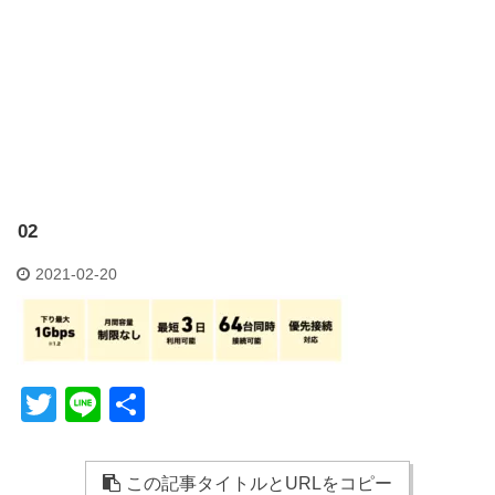
02
2021-02-20
T
Li
共
wi
n
有
tt
e
この記事タイトルとURLをコピー