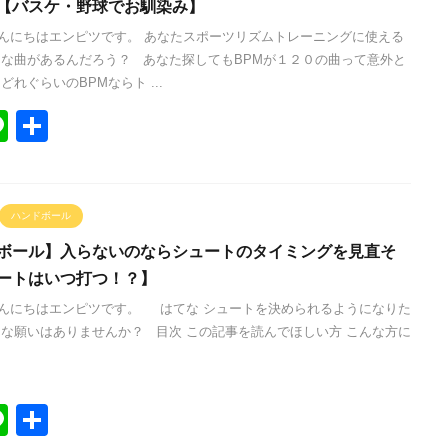
【バスケ・野球でお馴染み】
んにちはエンピツです。 あなたスポーツリズムトレーニングに使える
んな曲があるんだろう？ あなた探してもBPMが１２０の曲って意外と
どれぐらいのBPMならト ...
Li
共
n
有
e
ハンドボール
ボール】入らないのならシュートのタイミングを見直そ
ートはいつ打つ！？】
んにちはエンピツです。 はてな シュートを決められるようになりた
んな願いはありませんか？ 目次 この記事を読んでほしい方 こんな方に
Li
共