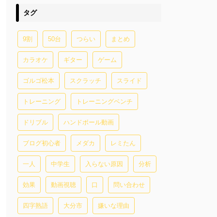
タグ
9割
50台
つらい
まとめ
カラオケ
ギター
ゲーム
ゴルゴ松本
スクラッチ
スライド
トレーニング
トレーニングベンチ
ドリブル
ハンドボール動画
ブログ初心者
メダカ
レミたん
一人
中学生
入らない原因
分析
効果
動画視聴
口
問い合わせ
四字熟語
大分市
嫌いな理由