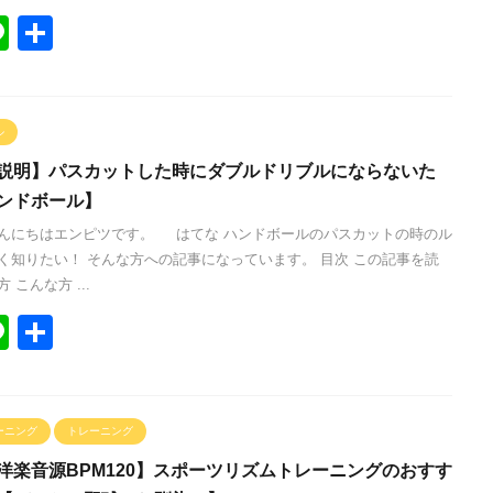
Li
共
n
有
e
ル
説明】パスカットした時にダブルドリブルにならないた
ンドボール】
んにちはエンピツです。 はてな ハンドボールのパスカットの時のル
く知りたい！ そんな方への記事になっています。 目次 この記事を読
 こんな方 ...
Li
共
n
有
e
ーニング
トレーニング
洋楽音源BPM120】スポーツリズムトレーニングのおすす