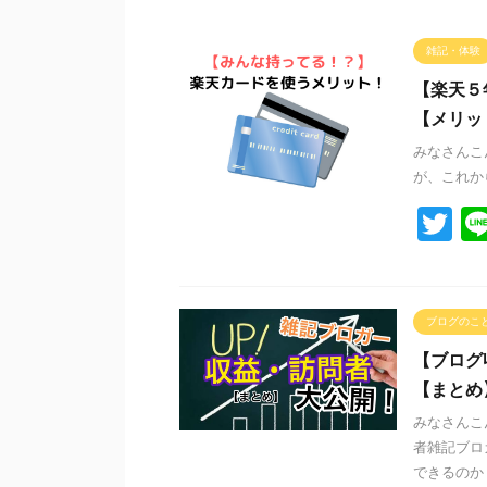
雑記・体験
【楽天５
【メリッ
みなさんこ
が、これか
T
wi
tt
er
ブログのこ
【ブログ
【まとめ
みなさんこ
者雑記ブロ
できるのか？