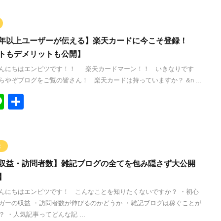
年以上ユーザーが伝える】楽天カードに今こそ登録！
トもデメリットも公開】
んにちはエンピツです！！ 楽天カードマーン！！ いきなりです
らやぞブログをご覧の皆さん！ 楽天カードは持っていますか？ &n ...
Li
共
n
有
e
と
収益・訪問者数】雑記ブログの全てを包み隠さず大公開
】
んにちはエンピツです！ こんなことを知りたくないですか？ ・初心
ガーの収益 ・訪問者数が伸びるのかどうか ・雑記ブログは稼ぐことが
 ・人気記事ってどんな記 ...