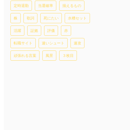
定時退勤
当選確率
揃えるもの
株
歌詞
死にたい
水槽セット
活躍
証拠
評価
赤
転職サイト
速いシュート
速攻
頑張れる言葉
風景
３枚目