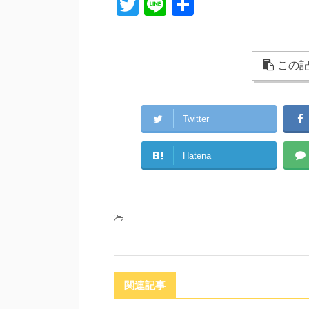
T
Li
共
wi
n
有
tt
e
er
この記
Twitter
Hatena
-
関連記事