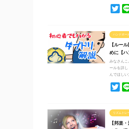
T
wi
tt
er
ハンドボー
【ルール
めに【ハ
みなさんこ
ールを詳し
んでほしい方
T
wi
tt
er
リズムトレ
【邦楽・