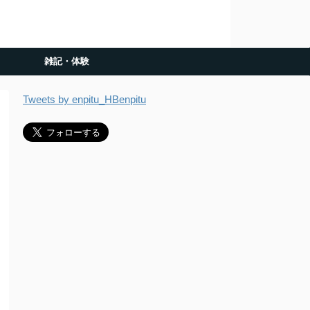
雑記・体験
Tweets by enpitu_HBenpitu