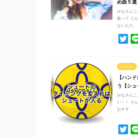
め曲５選
みなさんこ
曲って ど
ないんだ。 
T
wi
tt
er
シュート
【ハンド
う【シュ
みなさんこ
い！！ そ
おすす ...
T