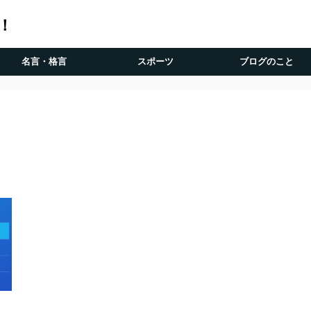
！
名言・格言
スポーツ
ブログのこと