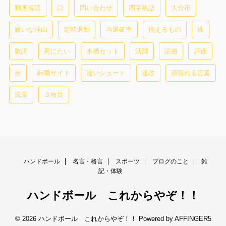
動画視聴
口
問い合わせ
四字熟語
大分市
嫌いな理由
定時退勤
当選確率
揃えるもの
株
歌詞
死にたい
水槽セット
活躍
証拠
評価
赤
転職サイト
速いシュート
速攻
頑張れる言葉
風景
３枚目
ハンドボール
名言・格言
スポーツ
ブログのこと
雑
記・体験
ハンドボール これからやぞ！！
© 2026 ハンドボール これからやぞ！！ Powered by
AFFINGER5