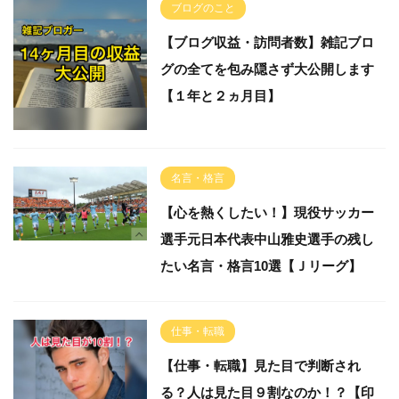
ブログのこと
【ブログ収益・訪問者数】雑記ブロ
グの全てを包み隠さず大公開します
【１年と２ヵ月目】
名言・格言
【心を熱くしたい！】現役サッカー
選手元日本代表中山雅史選手の残し
たい名言・格言10選【Ｊリーグ】
仕事・転職
【仕事・転職】見た目で判断され
る？人は見た目９割なのか！？【印