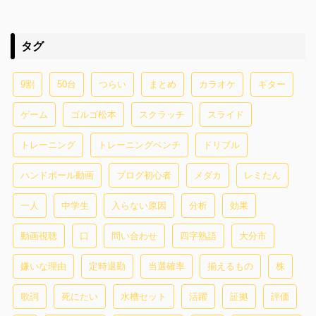
タグ
9割
50台
つらい
まとめ
カラオケ
ギター
ゲーム
ゴルゴ松本
スクラッチ
スライド
トレーニング
トレーニングベンチ
ドリブル
ハンドボール動画
ブログ初心者
メダカ
レミたん
一人
中学生
入らない原因
分析
効果
動画視聴
口
問い合わせ
四字熟語
大分市
嫌いな理由
定時退勤
当選確率
揃えるもの
株
歌詞
死にたい
水槽セット
活躍
証拠
評価