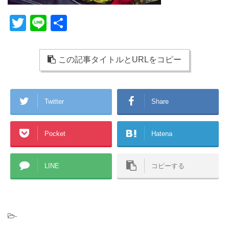
T
Li
共
wi
n
有
tt
e
この記事タイトルとURLをコピー
er
Twitter
Share
Pocket
Hatena
LINE
コピーする
-