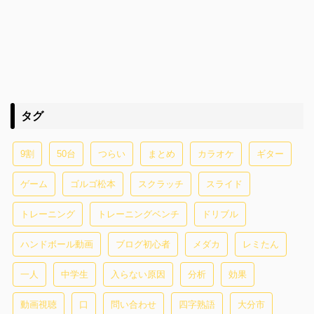
タグ
9割
50台
つらい
まとめ
カラオケ
ギター
ゲーム
ゴルゴ松本
スクラッチ
スライド
トレーニング
トレーニングベンチ
ドリブル
ハンドボール動画
ブログ初心者
メダカ
レミたん
一人
中学生
入らない原因
分析
効果
動画視聴
口
問い合わせ
四字熟語
大分市