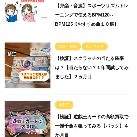
【邦楽・音源】スポーツリズムトレ
ーニングで使えるBPM120～
BPM125【おすすめ曲１０選】
雑記・体験
スクラッチ
【検証】スクラッチの当たる確率
は？【当たらない？１年間試してみ
ました】２ヵ月目
遊戯王
【検証】遊戯王カードの高額買取で
一攫千金を狙ってみる【パック】４
か月目