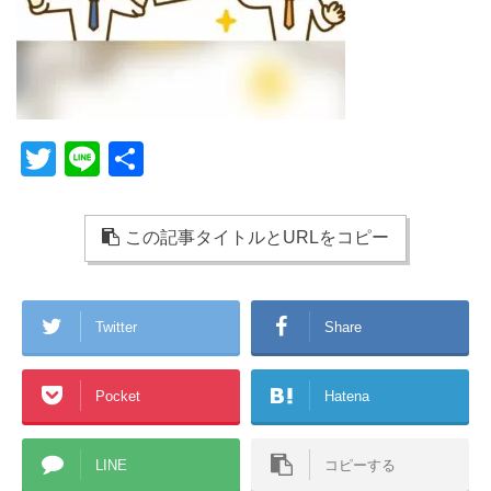
T
Li
共
wi
n
有
tt
e
この記事タイトルとURLをコピー
er
Twitter
Share
Pocket
Hatena
LINE
コピーする