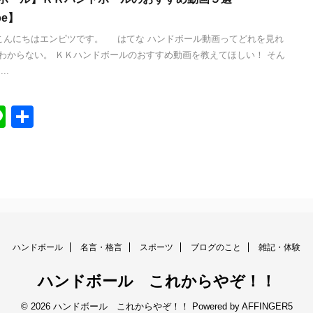
be】
んにちはエンピツです。 はてな ハンドボール動画ってどれを見れ
わからない。 ＫＫハンドボールのおすすめ動画を教えてほしい！ そん
..
Li
共
n
有
e
ハンドボール
名言・格言
スポーツ
ブログのこと
雑記・体験
ハンドボール これからやぞ！！
© 2026 ハンドボール これからやぞ！！ Powered by
AFFINGER5