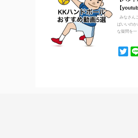
【youtu
みなさんこ
ばいいのか
な疑問を一 .
T
wi
tt
er