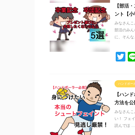
【部活・
ント【小
みなさんこ
部活のみん
に、そんなこ
T
wi
tt
er
ハンドボー
【ハンド
方法を公
みなさんこ
い！ フェ
読んでほ ...