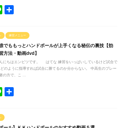
Li
共
n
有
e
ル
練習メニュー
誰でももっとハンドボールが上手くなる秘伝の裏技【効
習方法・動画dvd】
んにちはエンピツです。 はてな 練習をいっぱいしているけど試合で
 どのように指導すれば試合に勝てるのか分からない。 中高生のプレー
の方で、こ ...
Li
共
n
有
e
ル
ボール】ＫＫハンドボールのおすすめ動画５選