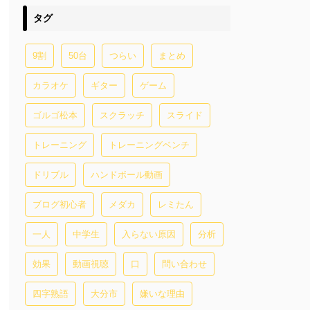
タグ
9割
50台
つらい
まとめ
カラオケ
ギター
ゲーム
ゴルゴ松本
スクラッチ
スライド
トレーニング
トレーニングベンチ
ドリブル
ハンドボール動画
ブログ初心者
メダカ
レミたん
一人
中学生
入らない原因
分析
効果
動画視聴
口
問い合わせ
四字熟語
大分市
嫌いな理由