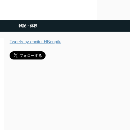
雑記・体験
Tweets by enpitu_HBenpitu