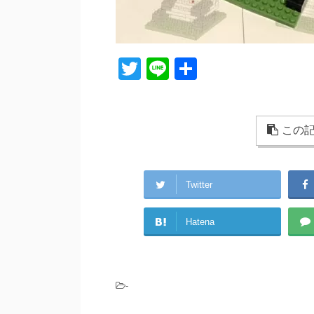
T
Li
共
wi
n
有
tt
e
er
この記
Twitter
Hatena
-