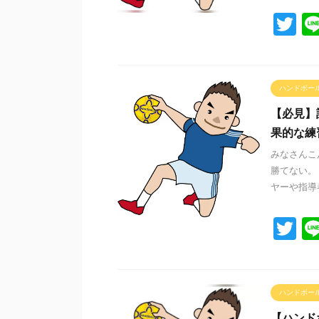
T
wi
tt
er
ハンドボー
【必見】
果的な練
みなさんこ
勝てない。
ヤーや指導者
T
wi
tt
er
ハンドボー
【ハンド