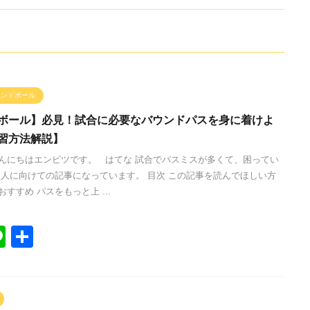
ハンドボール
ボール】必見！試合に必要なバウンドパスを身に着けよ
習方法解説】
んにちはエンピツです。 はてな 試合でパスミスが多くて、困ってい
な人に向けての記事になっています。 目次 この記事を読んでほしい方
すすめ パスをもっと上 ...
Li
共
n
有
e