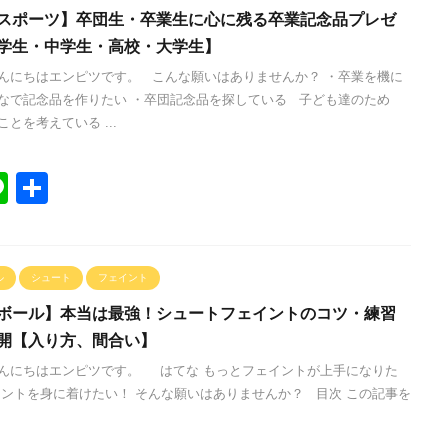
スポーツ】卒団生・卒業生に心に残る卒業記念品プレゼ
学生・中学生・高校・大学生】
んにちはエンピツです。 こんな願いはありませんか？ ・卒業を機に
なで記念品を作りたい ・卒団記念品を探している 子ども達のため
とを考えている ...
Li
共
n
有
e
ル
シュート
フェイント
ボール】本当は最強！シュートフェイントのコツ・練習
開【入り方、間合い】
んにちはエンピツです。 はてな もっとフェイントが上手になりた
イントを身に着けたい！ そんな願いはありませんか？ 目次 この記事を