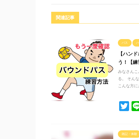
関連記事
パス
【ハンド
う！【練
みなさんこ
る。 そん
こんな方にお
T
wi
tt
er
雑記・体験