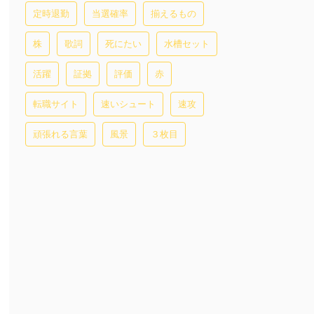
定時退勤
当選確率
揃えるもの
株
歌詞
死にたい
水槽セット
活躍
証拠
評価
赤
転職サイト
速いシュート
速攻
頑張れる言葉
風景
３枚目