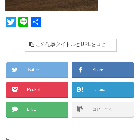
T
Li
共
wi
n
有
tt
e
この記事タイトルとURLをコピー
er
Twitter
Share
Pocket
Hatena
LINE
コピーする
-