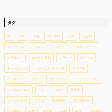
タグ
5G
9割
50台
youtuber
どの
まとめ
アドセンス
アパレル
アマゾン
アルティメット
カラオケ
シュートの種類
スライド
タイトル
トレーニング
トレーニングベンチ
ドリブル
ノベルティ
プレー
プロテイン
ラッシュデュエル
レノちゃんねる
一人
中学校
価格表
入らない原因
入学式
動画視聴
問い合わせ
四字熟語
回数
少年院
平均
得意
最新情報