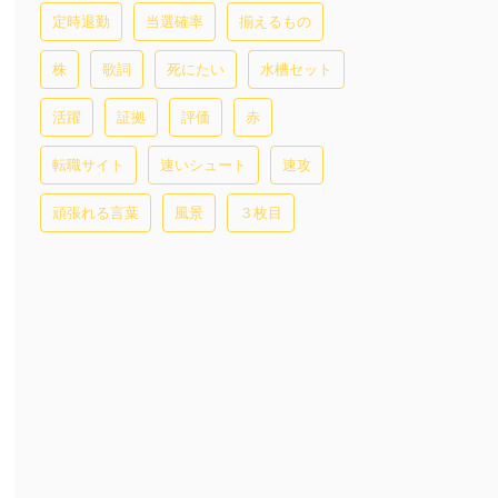
定時退勤
当選確率
揃えるもの
株
歌詞
死にたい
水槽セット
活躍
証拠
評価
赤
転職サイト
速いシュート
速攻
頑張れる言葉
風景
３枚目