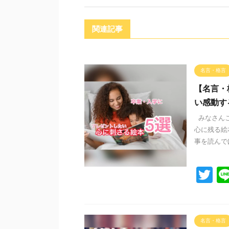
関連記事
名言・格言
【名言・
い感動す
みなさんこ
心に残る絵
事を読んでほ
T
wi
tt
er
名言・格言