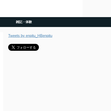
雑記・体験
Tweets by enpitu_HBenpitu