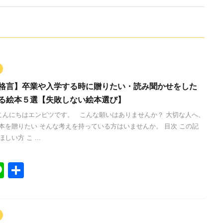
格言】卒業や入学する時に贈りたい・読み聞かせをした
る絵本５選【失敗しない絵本選び】
んにちはエンピツです。 こんな願いはありませんか？ 大切な人へ、
本を贈りたい そんな考えを持っている方はいませんか。 目次 この記
しい方 こ ...
Li
共
n
有
e