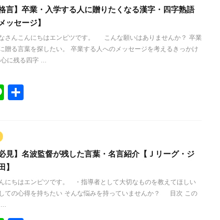
格言】卒業・入学する人に贈りたくなる漢字・四字熟語
メッセージ】
なさんこんにちはエンピツです。 こんな願いはありませんか？ 卒業
に贈る言葉を探したい。 卒業する人へのメッセージを考えるきっかけ
心に残る四字 ...
Li
共
n
有
e
必見】名波監督が残した言葉・名言紹介【Ｊリーグ・ジ
田】
んにちはエンピツです。 ・指導者として大切なものを教えてほしい
しての心得を持ちたい そんな悩みを持っていませんか？ 目次 この
..