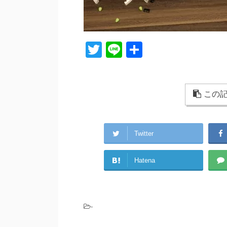
T
Li
共
wi
n
有
tt
e
er
この記
Twitter
Hatena
-