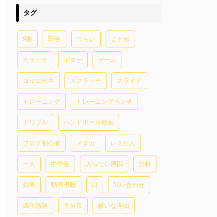
タグ
9割
50台
つらい
まとめ
カラオケ
ギター
ゲーム
ゴルゴ松本
スクラッチ
スライド
トレーニング
トレーニングベンチ
ドリブル
ハンドボール動画
ブログ初心者
メダカ
レミたん
一人
中学生
入らない原因
分析
効果
動画視聴
口
問い合わせ
四字熟語
大分市
嫌いな理由