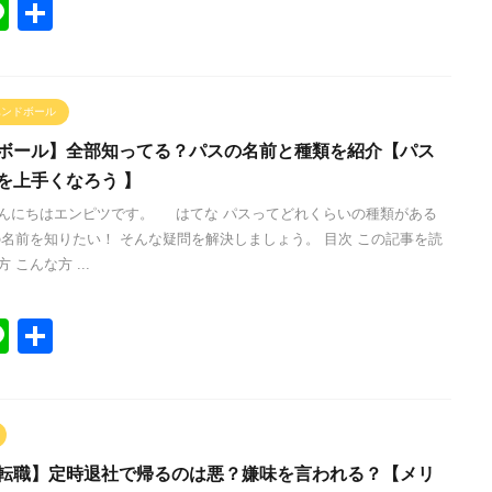
Li
共
n
有
e
ハンドボール
ボール】全部知ってる？パスの名前と種類を紹介【パス
を上手くなろう 】
んにちはエンピツです。 はてな パスってどれくらいの種類がある
の名前を知りたい！ そんな疑問を解決しましょう。 目次 この記事を読
 こんな方 ...
Li
共
n
有
e
転職】定時退社で帰るのは悪？嫌味を言われる？【メリ