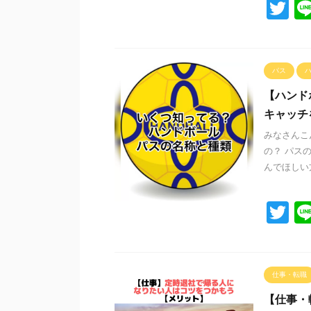
T
wi
tt
er
パス
【ハンド
キャッチ
みなさんこ
の？ パス
んでほしい方
T
wi
tt
er
仕事・転職
【仕事・