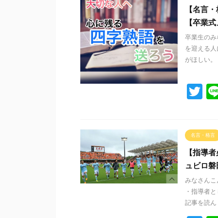
【名言・
【卒業式
卒業生のみ
を迎える人
がほしい。 
T
wi
tt
er
名言・格言
【指導者
ュビロ磐
みなさんこ
・指導者と
記事を読ん .