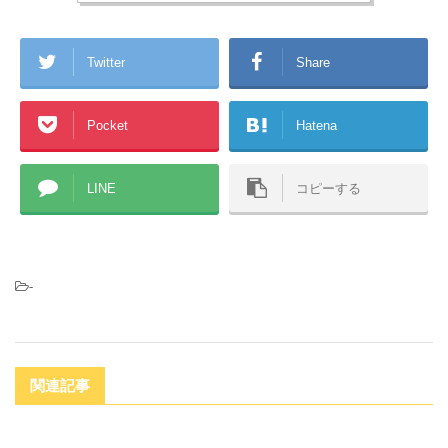
er
Twitter
Share
Pocket
Hatena
LINE
コピーする
-
関連記事