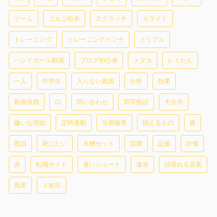
ゲーム
ゴルゴ松本
スクラッチ
スライド
トレーニング
トレーニングベンチ
ドリブル
ハンドボール動画
ブログ初心者
メダカ
レミたん
一人
中学生
入らない原因
分析
効果
動画視聴
口
問い合わせ
四字熟語
大分市
嫌いな理由
定時退勤
当選確率
揃えるもの
株
歌詞
死にたい
水槽セット
活躍
証拠
評価
赤
転職サイト
速いシュート
速攻
頑張れる言葉
風景
３枚目