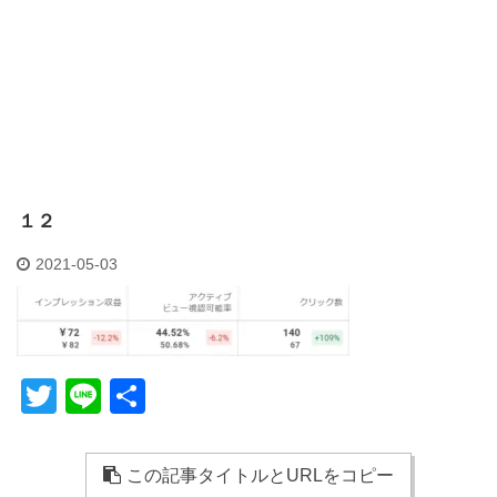
１２
2021-05-03
T
Li
共
wi
n
有
tt
e
この記事タイトルとURLをコピー