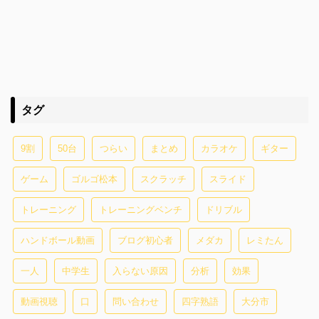
タグ
9割
50台
つらい
まとめ
カラオケ
ギター
ゲーム
ゴルゴ松本
スクラッチ
スライド
トレーニング
トレーニングベンチ
ドリブル
ハンドボール動画
ブログ初心者
メダカ
レミたん
一人
中学生
入らない原因
分析
効果
動画視聴
口
問い合わせ
四字熟語
大分市