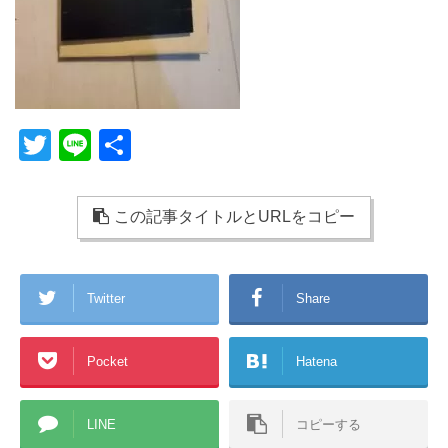
T
Li
共
wi
n
有
tt
e
この記事タイトルとURLをコピー
er
Twitter
Share
Pocket
Hatena
LINE
コピーする