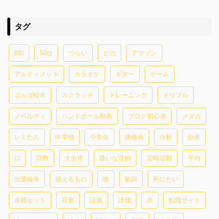
タグ
9割
50台
つらい
どの
アマゾン
アルティメット
カラオケ
ギター
ゲーム
ゴルゴ松本
スクラッチ
トレーニング
ドリブル
ノベルティ
ハンドボール動画
ブログ初心者
メダカ
レミたん
中学校
中学生
価格表
分析
効果
口
回数
大分市
嫌いな理由
定時退勤
平均
当選確率
揃えるもの
株
歌詞
死にたい
水槽セット
花形
証拠
評価
赤
転職サイト