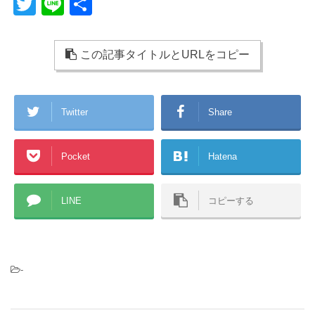
T
Li
共
wi
n
有
tt
e
この記事タイトルとURLをコピー
er
Twitter
Share
Pocket
Hatena
LINE
コピーする
-