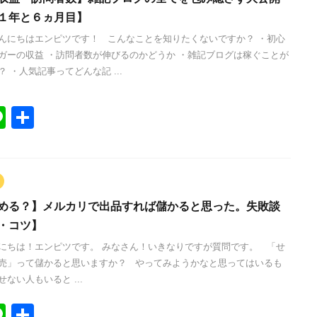
１年と６ヵ月目】
んにちはエンピツです！ こんなことを知りたくないですか？ ・初心
ガーの収益 ・訪問者数が伸びるのかどうか ・雑記ブログは稼ぐことが
 ・人気記事ってどんな記 ...
Li
共
n
有
e
める？】メルカリで出品すれば儲かると思った。失敗談
・コツ】
にちは！エンピツです。 みなさん！いきなりですが質問です。 「せ
売」って儲かると思いますか？ やってみようかなと思ってはいるも
ない人もいると ...
Li
共