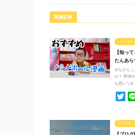
関連記事
ハンドボー
【知って
たんあら
みなさんこ
の？ 野球
も思いつきま
T
wi
tt
er
ブログのこ
【ブログ