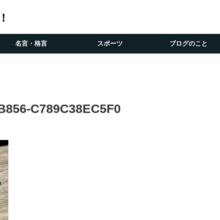
！
名言・格言
スポーツ
ブログのこと
B856-C789C38EC5F0