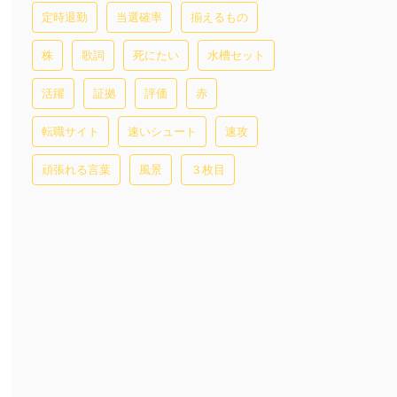
定時退勤
当選確率
揃えるもの
株
歌詞
死にたい
水槽セット
活躍
証拠
評価
赤
転職サイト
速いシュート
速攻
頑張れる言葉
風景
３枚目