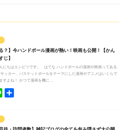
ル
る？】今ハンドボール漫画が熱い！映画も公開！【かん
すじ】
んにちはエンピツです。 はてな ハンドボールの漫画や映画ってある
やサッカー、バスケットボールをテーマにした漫画やアニメはいくらで
すよね！ かつて漫画を機に ...
Li
共
n
有
e
と
収益・訪問者数】雑記ブログの全てを包み隠さず大公開