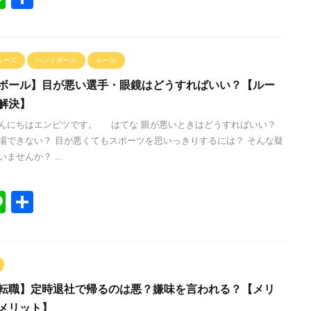
n
有
e
ューズ
ハンドボール
ルール
ボール】目が悪い選手・眼鏡はどうすればいい？【ルー
解決】
んにちはエンピツです。 はてな 眼が悪いときはどうすればいい？
場できない？ 目が悪くてもスポーツを思いっきりするには？ そんな疑
ませんか？ ...
Li
共
n
有
e
転職】定時退社で帰るのは悪？嫌味を言われる？【メリ
メリット】