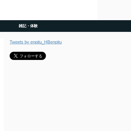
雑記・体験
Tweets by enpitu_HBenpitu