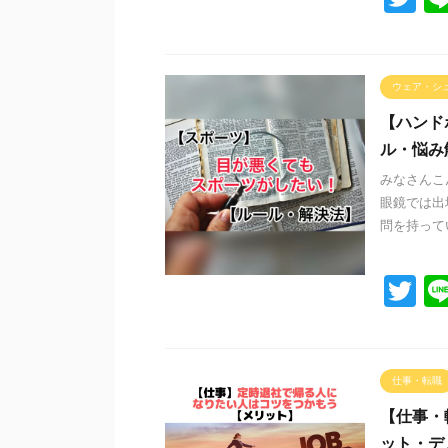
wi
tt
er
ウェア・シ
【ハンド
ル・悩み
みなさんこ
眼鏡では出
問を持ってい
T
wi
tt
er
仕事・転職
【仕事・
ット・デ