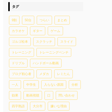
タグ
9割
50台
つらい
まとめ
カラオケ
ギター
ゲーム
ゴルゴ松本
スクラッチ
スライド
トレーニング
トレーニングベンチ
ドリブル
ハンドボール動画
ブログ初心者
メダカ
レミたん
一人
中学生
入らない原因
分析
効果
動画視聴
口
問い合わせ
四字熟語
大分市
嫌いな理由