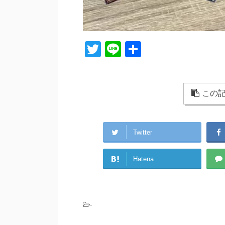
T
Li
共
wi
n
有
tt
e
er
この記
Twitter
Hatena
-