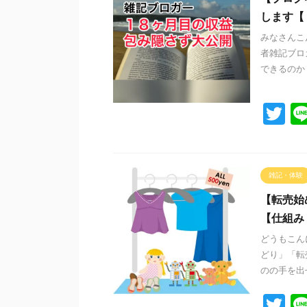
します【
みなさんこ
者雑記ブロ
できるのか？
T
wi
tt
er
雑記・体験
【転売始
【仕組み
どうもこん
どり」「転
のの手を出せ
T