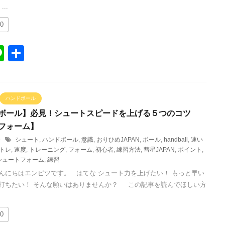
..
0
Li
共
n
有
e
ハンドボール
ボール】必見！シュートスピードを上げる５つのコツ
フォーム】
/9
シュート
,
ハンドボール
,
意識
,
おりひめJAPAN
,
ボール
,
handball
,
速い
トレ
,
速度
,
トレーニング
,
フォーム
,
初心者
,
練習方法
,
彗星JAPAN
,
ポイント
,
シュートフォーム
,
練習
んにちはエンピツです。 はてな シュート力を上げたい！ もっと早い
打ちたい！ そんな願いはありませんか？ この記事を読んでほしい方
0