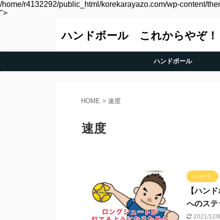
/home/r4132292/public_html/korekarayazo.com/wp-content/them
">
ハンドボール これからやぞ！
ハンドボール
HOME
>
速度
速度
シュート
【ハンド
へのステ
2021/12