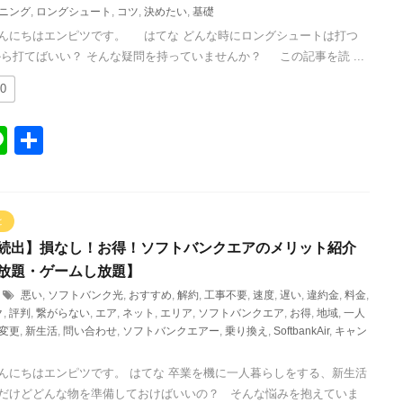
ニング
,
ロングシュート
,
コツ
,
決めたい
,
基礎
んにちはエンピツです。 はてな どんな時にロングシュートは打つ
から打てばいい？ そんな疑問を持っていませんか？ この記事を読 ...
0
Li
共
n
有
e
と
続出】損なし！お得！ソフトバンクエアのメリット紹介
放題・ゲームし放題】
悪い
,
ソフトバンク光
,
おすすめ
,
解約
,
工事不要
,
速度
,
遅い
,
違約金
,
料金
,
ク
,
評判
,
繋がらない
,
エア
,
ネット
,
エリア
,
ソフトバンクエア
,
お得
,
地域
,
一人
変更
,
新生活
,
問い合わせ
,
ソフトバンクエアー
,
乗り換え
,
SoftbankAir
,
キャン
んにちはエンピツです。 はてな 卒業を機に一人暮らしをする、新生活
だけどどんな物を準備しておけばいいの？ そんな悩みを抱えていま