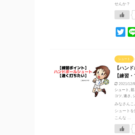
せんか？ .
T
wi
tt
er
シュート
【ハンド
【練習・
2021/12
シュート
,
筋
コツ
,
速さ
,
みなさんこ
シュートを
こんな ...