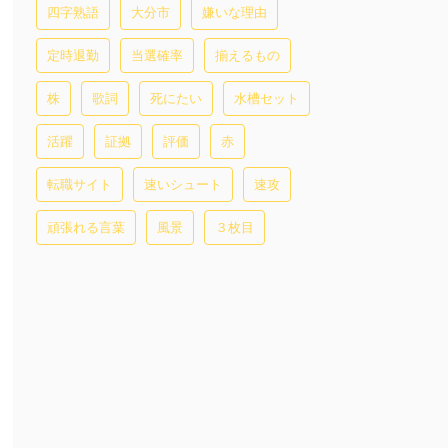
四字熟語
大分市
嫌いな理由
定時退勤
当選確率
揃えるもの
株
歌詞
死にたい
水槽セット
活躍
証拠
評価
赤
転職サイト
速いシュート
速攻
頑張れる言葉
風景
３枚目