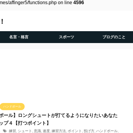
es/affinger5/functions.php on line
4596
！
名言・格言
スポーツ
ブログのこと
ハンドボール
ボール】ロングシュートが打てるようになりたいあなた
ップ４【打つポイント】
/8
練習
,
シュート
,
意識
,
速度
,
練習方法
,
ポイント
,
投げ方
,
ハンドボール
,