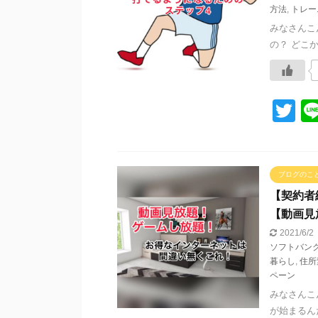
方法
,
トレー
みなさんこ
の？ どこ
T
wi
tt
er
ブログのこ
【契約者
【動画見
2021/6/2
ソフトバン
暮らし
,
住所
ペーン
みなさんこ
が始まるん