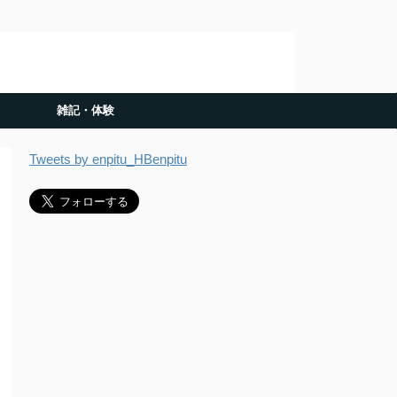
雑記・体験
Tweets by enpitu_HBenpitu