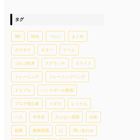
タグ
9割
50台
つらい
まとめ
カラオケ
ギター
ゲーム
ゴルゴ松本
スクラッチ
スライド
トレーニング
トレーニングベンチ
ドリブル
ハンドボール動画
ブログ初心者
メダカ
レミたん
一人
中学生
入らない原因
分析
効果
動画視聴
口
問い合わせ