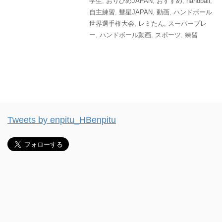
学生
,
おりひめJAPAN
,
おすすめ
,
handball
,
自主練習
,
彗星JAPAN
,
動画
,
ハンドボール
世界選手権大会
,
レミたん
,
スーパープレ
ー
,
ハンドボール動画
,
スポーツ
,
練習
Tweets by enpitu_HBenpitu