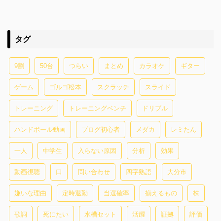
タグ
9割
50台
つらい
まとめ
カラオケ
ギター
ゲーム
ゴルゴ松本
スクラッチ
スライド
トレーニング
トレーニングベンチ
ドリブル
ハンドボール動画
ブログ初心者
メダカ
レミたん
一人
中学生
入らない原因
分析
効果
動画視聴
口
問い合わせ
四字熟語
大分市
嫌いな理由
定時退勤
当選確率
揃えるもの
株
歌詞
死にたい
水槽セット
活躍
証拠
評価