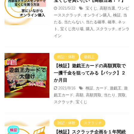
宝くじを買いたい【高額当選！？】
2021/5/22
宝くじ
,
高額当選
,
ワンピ
ーススクラッチ
,
オンライン購入
,
検証
,
当
たる
,
当たらない
,
当たる確率
,
確率
,
ネッ
ト
,
宝くじ売り場
,
購入
,
スクラッチ
,
オンラ
イン
雑記・体験
遊戯王
【検証】遊戯王カードの高額買取で
一攫千金を狙ってみる【パック】２
か月目
2021/8/16
検証
,
カード
,
遊戯王
,
遊
戯王カード
,
高額
,
高額買取
,
当たり
,
買取
,
スクラッチ
,
宝くじ
雑記・体験
スクラッチ
【検証】スクラッチ企画を１年間続