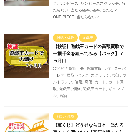
じ
,
ワンピース
,
ワンピーススクラッチ
,
当
たらない
,
当たる確率
,
確率
,
当たる？
,
ONE PIECE
,
当たらない？
雑記・体験
遊戯王
【検証】遊戯王カードの高額買取で
一攫千金を狙ってみる【パック】７
ヵ月目
2021/10/18
高額買取
,
レア
,
スーパ
ーレア
,
買取
,
パック
,
スクラッチ
,
検証
,
ウ
ルトラレア
,
値段
,
高価
,
カード
,
カード買
取
,
遊戯王
,
価格
,
遊戯王カード
,
ギャンブ
ル
,
高額
雑記・体験
【宝くじ】どうせなら日本一当たる