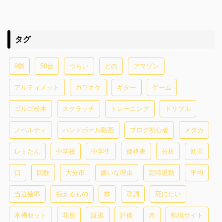
タグ
9割
50台
つらい
どの
アマゾン
アルティメット
カラオケ
ギター
ゲーム
ゴルゴ松本
スクラッチ
トレーニング
ドリブル
ノベルティ
ハンドボール動画
ブログ初心者
メダカ
レミたん
中学校
中学生
価格表
分析
効果
口
回数
大分市
嫌いな理由
定時退勤
平均
当選確率
揃えるもの
株
歌詞
死にたい
水槽セット
花形
証拠
評価
赤
転職サイト