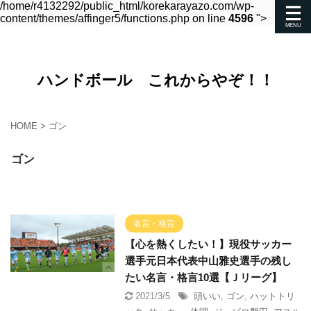
/home/r4132292/public_html/korekarayazo.com/wp-
content/themes/affinger5/functions.php on line
4596
">
ハンドボール これからやぞ！！
HOME
>
ゴン
ゴン
名言・格言
【心を熱くしたい！】現役サッカー
選手元日本代表中山雅史選手の残し
たい名言・格言10選【Ｊリーグ】
2021/3/5
頭いい
,
ゴン
,
ハットトリ