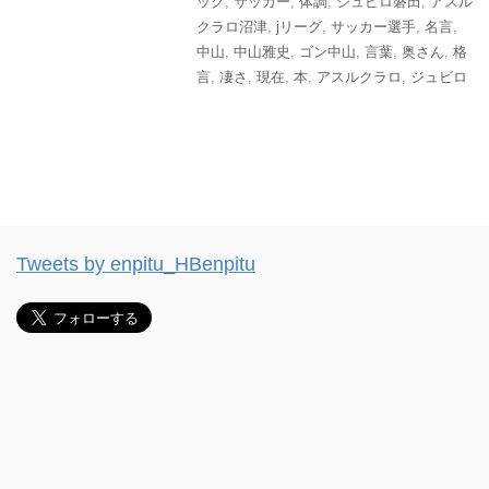
ック
,
サッカー
,
体調
,
ジュビロ磐田
,
アスル
クラロ沼津
,
jリーグ
,
サッカー選手
,
名言
,
中山
,
中山雅史
,
ゴン中山
,
言葉
,
奥さん
,
格
言
,
凄さ
,
現在
,
本
,
アスルクラロ
,
ジュビロ
Tweets by enpitu_HBenpitu