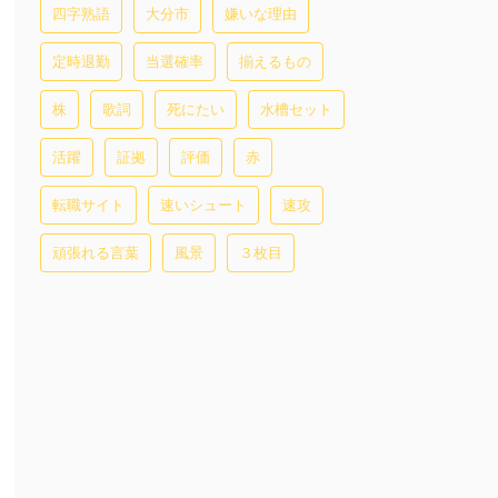
四字熟語
大分市
嫌いな理由
定時退勤
当選確率
揃えるもの
株
歌詞
死にたい
水槽セット
活躍
証拠
評価
赤
転職サイト
速いシュート
速攻
頑張れる言葉
風景
３枚目