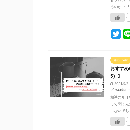
者ブロガー
るのか ・人
T
wi
tt
er
雑記・体験
おすすめW
5）】
2021/9/2
グ
,
wordpre
相談スルオW
って聞くん
いないでしょ