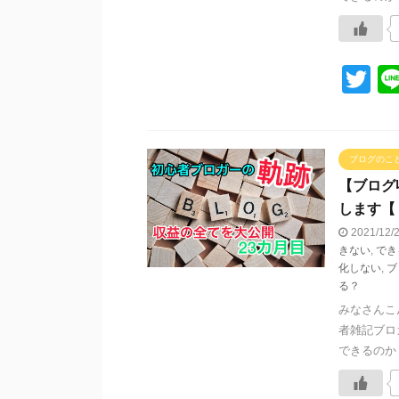
T
wi
tt
er
ブログのこ
【ブログ
します【
2021/12
きない
,
でき
化しない
,
ブ
る？
みなさんこ
者雑記ブロ
できるのか？