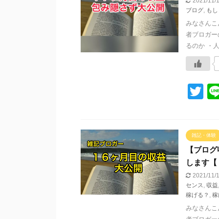
2021/11
ブログ
,
もし
みなさんこ
者ブロガー
るのか ・人
T
wi
tt
er
雑記・体験
【ブログ
します【
2021/11
センス
,
収益
稼げる？
,
稼
みなさんこ