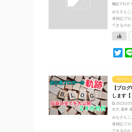
雑記ブログ
,
みなさんこ
者雑記ブロ
できるのか？
T
wi
tt
er
ブログのこ
【ブログ
します【
2022/1/
ログ
,
見本
,
みなさんこ
者雑記ブロ
できるのか？