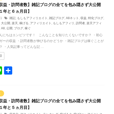
収益・訪問者数】雑記ブログの全てを包み隠さず大公開
１年と６ヵ月目】
/11
雑記
,
もしもアフィリエイト
,
雑記ブログ
,
A8ネット
,
収益
,
特化ブログ
,
,
大公開
,
楽天
,
稼げる
,
アフィリエイト
,
もしもアフィリ
,
訪問者
,
楽天アフィ
,
A8
,
公開
,
ブログ
,
稼ぐ
んにちはエンピツです！ こんなことを知りたくないですか？ ・初心
ガーの収益 ・訪問者数が伸びるのかどうか ・雑記ブログは稼ぐことが
 ・人気記事ってどんな記 ...
0
Li
共
n
有
e
と
収益・訪問者数】雑記ブログの全てを包み隠さず大公開
１年と５ヵ月目】