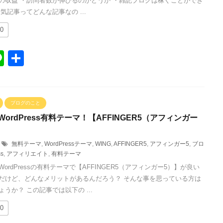
の収益 ・訪問者数が伸びるのかどうか ・雑記ブログは稼ぐことができ
気記事ってどんな記事なの ...
0
Li
共
n
有
e
ブログのこと
ordPress有料テーマ！【AFFINGER5（アフィンガー
無料テーマ
,
WordPressテーマ
,
WING
,
AFFINGER5
,
アフィンガー5
,
ブロ
ss
,
アフィリエイト
,
有料テーマ
ordPressの有料テーマで【AFFINGER5（アフィンガー5）】が良い
だけど、どんなメリットがあるんだろう？ そんな事を思っている方は
うか？ この記事では以下の ...
0