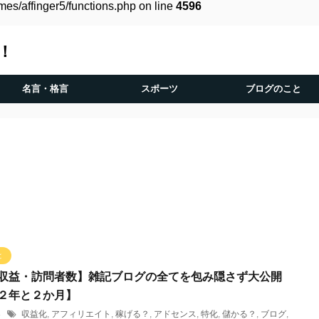
es/affinger5/functions.php on line
4596
！
名言・格言
スポーツ
ブログのこと
と
収益・訪問者数】雑記ブログの全てを包み隠さず大公開
２年と２か月】
28
収益化
,
アフィリエイト
,
稼げる？
,
アドセンス
,
特化
,
儲かる？
,
ブログ
,