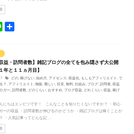
0
Li
共
n
有
e
と
収益・訪問者数】雑記ブログの全てを包み隠さず大公開
１年と１１ヵ月目】
/27
どの
,
稼げない
,
始め方
,
アドセンス
,
収益化
,
もしもアフィリエイト
,
で
る？
,
アフィリエイト
,
物販
,
難しい
,
目安
,
無料
,
仕組み
,
ブログ
,
訪問者
,
収益
ロガー
,
訪問者数
,
どのくらい
,
おすすめ
,
ブログ収益
,
どれくらい
,
収益
,
稼げ
んにちはエンピツです！ こんなことを知りたくないですか？ ・初心
ガーの収益 ・訪問者数が伸びるのかどうか ・雑記ブログは稼ぐことが
 ・人気記事ってどんな記 ...
0