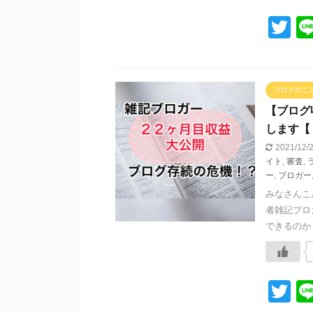
T
wi
tt
er
ブログのこ
【ブログ
します【
2021/12
イト
,
審査
,
ー
,
ブロガー
みなさんこ
者雑記ブロ
できるのか？
T