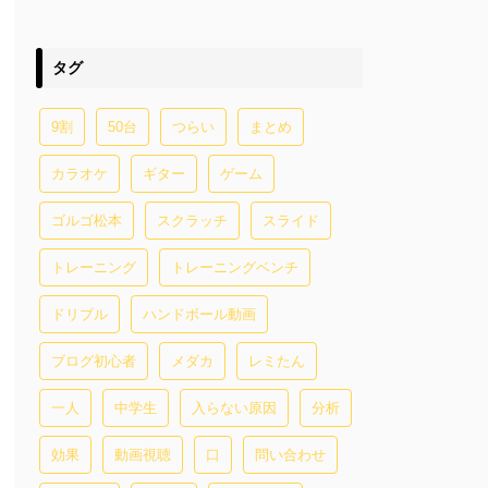
タグ
9割
50台
つらい
まとめ
カラオケ
ギター
ゲーム
ゴルゴ松本
スクラッチ
スライド
トレーニング
トレーニングベンチ
ドリブル
ハンドボール動画
ブログ初心者
メダカ
レミたん
一人
中学生
入らない原因
分析
効果
動画視聴
口
問い合わせ