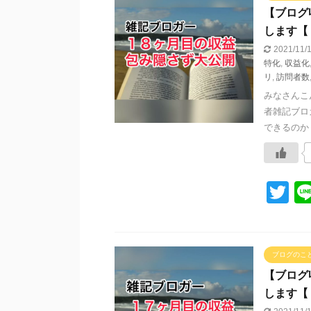
【ブログ
します【
2021/11
特化
,
収益化
リ
,
訪問者数
みなさんこ
者雑記ブロ
できるのか？
T
wi
tt
er
ブログのこ
【ブログ
します【