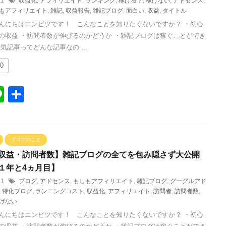
/11
収益化
,
アフィリエイト
,
ランキング
,
稼げる？
,
稼げない
,
アドセンス
,
もアフィリエイト
,
雑記
,
収益報告
,
雑記ブログ
,
面白い
,
収益
,
タイトル
んにちはエンピツです！ こんなことを知りたくないですか？ ・初心
の収益 ・訪問者数が伸びるのかどうか ・雑記ブログは稼ぐことができ
気記事ってどんな記事なの ...
0
Li
共
n
有
e
ブログのこと
収益・訪問者数】雑記ブログの全てを包み隠さず大公開
１年と4ヵ月目】
/11
ブログ
,
アドセンス
,
もしもアフィリエイト
,
雑記ブログ
,
グーグルアド
,
特化ブログ
,
ランニングコスト
,
収益化
,
アフィリエイト
,
訪問者
,
訪問者数
,
げない
んにちはエンピツです！ こんなことを知りたくないですか？ ・初心