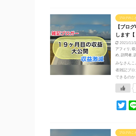
wi
tt
er
ブログのこ
【ブログ
します【
2021/11
アフィリ
,
収
め
,
訪問者
,
みなさんこ
者雑記ブロ
できるのか？
T
wi
tt
er
ブログのこ