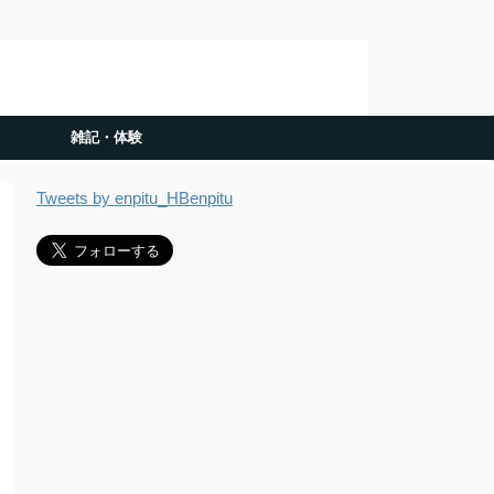
雑記・体験
Tweets by enpitu_HBenpitu