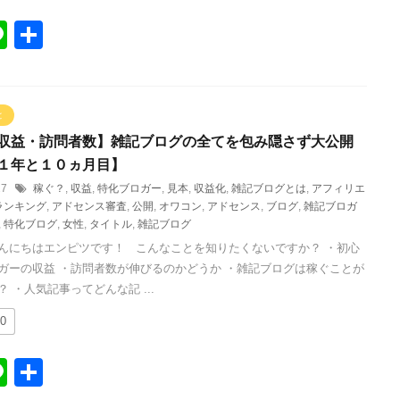
Li
共
n
有
e
と
収益・訪問者数】雑記ブログの全てを包み隠さず大公開
１年と１０ヵ月目】
/27
稼ぐ？
,
収益
,
特化ブロガー
,
見本
,
収益化
,
雑記ブログとは
,
アフィリエ
ランキング
,
アドセンス審査
,
公開
,
オワコン
,
アドセンス
,
ブログ
,
雑記ブロガ
,
特化ブログ
,
女性
,
タイトル
,
雑記ブログ
んにちはエンピツです！ こんなことを知りたくないですか？ ・初心
ガーの収益 ・訪問者数が伸びるのかどうか ・雑記ブログは稼ぐことが
 ・人気記事ってどんな記 ...
0
Li
共