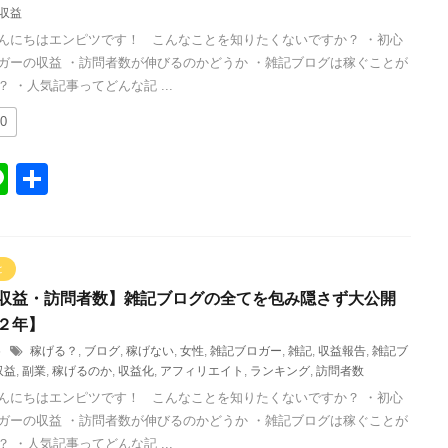
収益
んにちはエンピツです！ こんなことを知りたくないですか？ ・初心
ガーの収益 ・訪問者数が伸びるのかどうか ・雑記ブログは稼ぐことが
 ・人気記事ってどんな記 ...
0
Li
共
n
有
e
と
収益・訪問者数】雑記ブログの全てを包み隠さず大公開
２年】
25
稼げる？
,
ブログ
,
稼げない
,
女性
,
雑記ブロガー
,
雑記
,
収益報告
,
雑記ブ
収益
,
副業
,
稼げるのか
,
収益化
,
アフィリエイト
,
ランキング
,
訪問者数
んにちはエンピツです！ こんなことを知りたくないですか？ ・初心
ガーの収益 ・訪問者数が伸びるのかどうか ・雑記ブログは稼ぐことが
 ・人気記事ってどんな記 ...