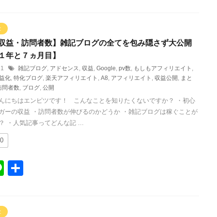
n
有
e
と
収益・訪問者数】雑記ブログの全てを包み隠さず大公開
１年と７ヵ月目】
/11
雑記ブログ
,
アドセンス
,
収益
,
Google
,
pv数
,
もしもアフィリエイト
,
益化
,
特化ブログ
,
楽天アフィリエイト
,
A8
,
アフィリエイト
,
収益公開
,
まと
訪問者数
,
ブログ
,
公開
んにちはエンピツです！ こんなことを知りたくないですか？ ・初心
ガーの収益 ・訪問者数が伸びるのかどうか ・雑記ブログは稼ぐことが
 ・人気記事ってどんな記 ...
0
Li
共
n
有
e
と