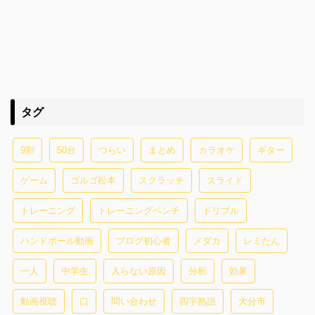
タグ
9割
50台
つらい
まとめ
カラオケ
ギター
ゲーム
ゴルゴ松本
スクラッチ
スライド
トレーニング
トレーニングベンチ
ドリブル
ハンドボール動画
ブログ初心者
メダカ
レミたん
一人
中学生
入らない原因
分析
効果
動画視聴
口
問い合わせ
四字熟語
大分市