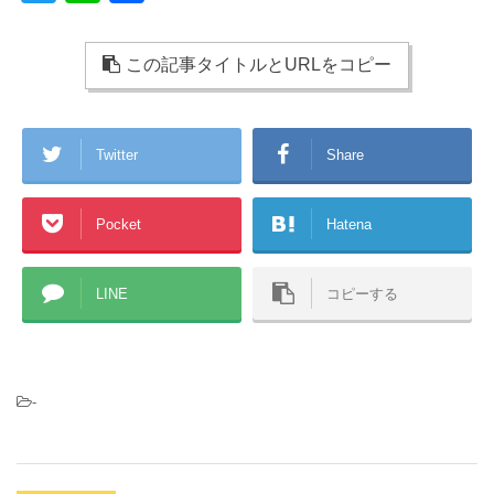
wi
n
有
tt
e
この記事タイトルとURLをコピー
er
Twitter
Share
Pocket
Hatena
LINE
コピーする
-