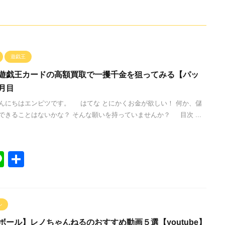
遊戯王
遊戯王カードの高額買取で一攫千金を狙ってみる【パッ
月目
んにちはエンピツです。 はてな とにかくお金が欲しい！ 何か、儲
できることはないかな？ そんな願いを持っていませんか？ 目次 ...
Li
共
n
有
e
ル
ボール】レノちゃんねるのおすすめ動画５選【youtube】