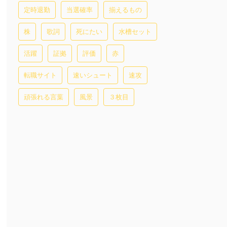
定時退勤
当選確率
揃えるもの
株
歌詞
死にたい
水槽セット
活躍
証拠
評価
赤
転職サイト
速いシュート
速攻
頑張れる言葉
風景
３枚目