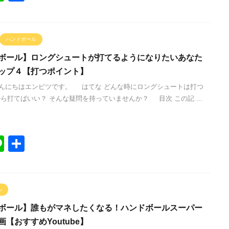
n
有
e
ハンドボール
ボール】ロングシュートが打てるようになりたいあなた
ップ４【打つポイント】
んにちはエンピツです。 はてな どんな時にロングシュートは打つ
から打てばいい？ そんな疑問を持っていませんか？ 目次 この記 ...
Li
共
n
有
e
ル
ボール】誰もがマネしたくなる！ハンドボールスーパー
【おすすめYoutube】