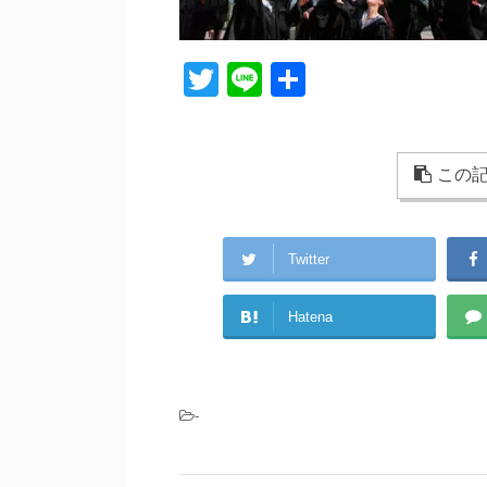
T
Li
共
wi
n
有
tt
e
er
この記
Twitter
Hatena
-