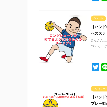
wi
tt
er
シュート
【ハンド
へのステ
みなさんこ
の？ どこ
T
wi
tt
er
ハンドボー
【ハンド
プレー動画