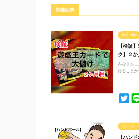
関連記事
雑記・体験
【検証】
ク】２か
みなさんこ
けることが
T
wi
tt
er
ハンドボー
【ハンド