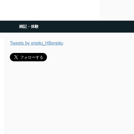
雑記・体験
Tweets by enpitu_HBenpitu