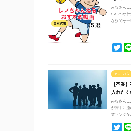
みなさんこ
いいのかわ
な疑問を一緒
T
wi
tt
er
名言・格言
【卒業】
入れたく
みなさんこ
が街中に流
業ソングがあ
T