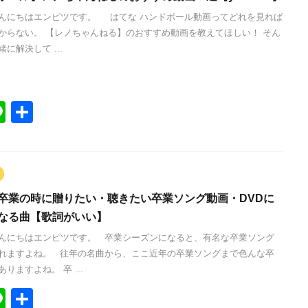
んにちはエンピツです。 はてな ハンドボール動画ってどれを見れば
からない。 【レノちゃんねる】のおすすめ動画を教えてほしい！ そん
に解決して ...
Li
共
n
有
e
卒業の時に贈りたい・聴きたい卒業ソング動画・DVDに
なる曲【歌詞がいい】
んにちはエンピツです。 卒業シーズンになると、有名な卒業ソング
れますよね。 往年の名曲から、ここ近年の卒業ソングまで色んな卒
りますよね。 卒 ...
Li
共