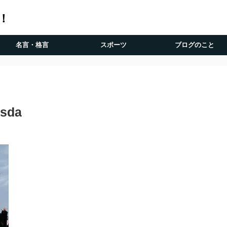
！
名言・格言
スポーツ
ブログのこと
7sda