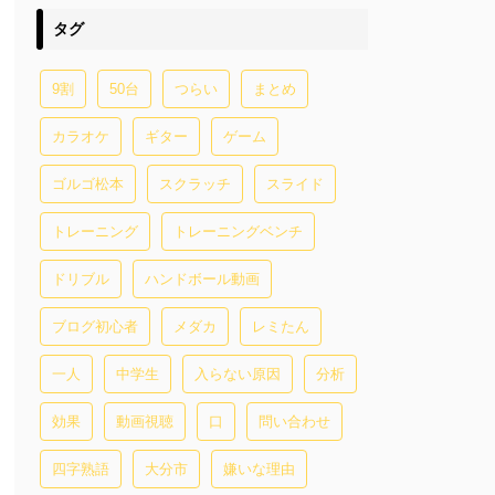
タグ
9割
50台
つらい
まとめ
カラオケ
ギター
ゲーム
ゴルゴ松本
スクラッチ
スライド
トレーニング
トレーニングベンチ
ドリブル
ハンドボール動画
ブログ初心者
メダカ
レミたん
一人
中学生
入らない原因
分析
効果
動画視聴
口
問い合わせ
四字熟語
大分市
嫌いな理由