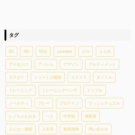
タグ
5G
9割
50台
youtuber
どの
まとめ
アドセンス
アパレル
アマゾン
アルティメット
カラオケ
シュートの種類
スライド
タイトル
トレーニング
トレーニングベンチ
ドリブル
ノベルティ
プレー
プロテイン
ラッシュデュエル
レノちゃんねる
一人
中学校
価格表
入らない原因
入学式
動画視聴
問い合わせ