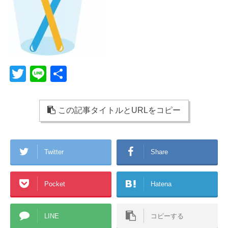
T
Li
共
wi
n
有
tt
e
この記事タイトルとURLをコピー
er
Twitter
Share
Pocket
Hatena
LINE
コピーする