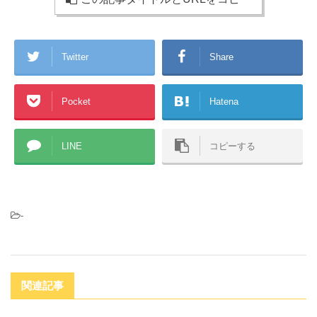
er
Twitter
Share
Pocket
Hatena
LINE
コピーする
-
関連記事