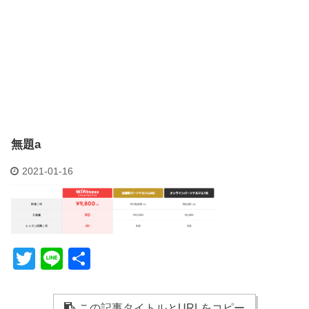
無題a
2021-01-16
T
Li
共
wi
n
有
tt
e
この記事タイトルとURLをコピー