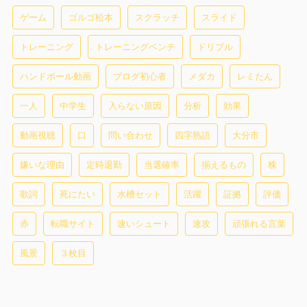
ゲーム
ゴルゴ松本
スクラッチ
スライド
トレーニング
トレーニングベンチ
ドリブル
ハンドボール動画
ブログ初心者
メダカ
レミたん
一人
中学生
入らない原因
分析
効果
動画視聴
口
問い合わせ
四字熟語
大分市
嫌いな理由
定時退勤
当選確率
揃えるもの
株
歌詞
死にたい
水槽セット
活躍
証拠
評価
赤
転職サイト
速いシュート
速攻
頑張れる言葉
風景
３枚目