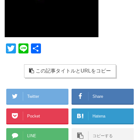
T
Li
共
wi
n
有
tt
e
この記事タイトルとURLをコピー
er
Twitter
Share
Pocket
Hatena
LINE
コピーする