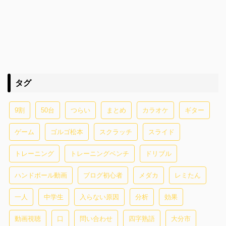
タグ
9割
50台
つらい
まとめ
カラオケ
ギター
ゲーム
ゴルゴ松本
スクラッチ
スライド
トレーニング
トレーニングベンチ
ドリブル
ハンドボール動画
ブログ初心者
メダカ
レミたん
一人
中学生
入らない原因
分析
効果
動画視聴
口
問い合わせ
四字熟語
大分市