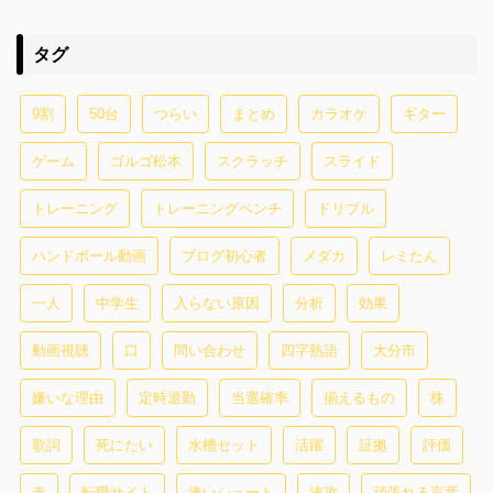
タグ
9割
50台
つらい
まとめ
カラオケ
ギター
ゲーム
ゴルゴ松本
スクラッチ
スライド
トレーニング
トレーニングベンチ
ドリブル
ハンドボール動画
ブログ初心者
メダカ
レミたん
一人
中学生
入らない原因
分析
効果
動画視聴
口
問い合わせ
四字熟語
大分市
嫌いな理由
定時退勤
当選確率
揃えるもの
株
歌詞
死にたい
水槽セット
活躍
証拠
評価
赤
転職サイト
速いシュート
速攻
頑張れる言葉