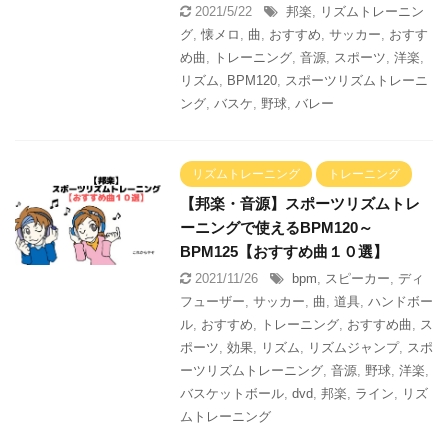
2021/5/22
邦楽
,
リズムトレーニン
グ
,
懐メロ
,
曲
,
おすすめ
,
サッカー
,
おすす
め曲
,
トレーニング
,
音源
,
スポーツ
,
洋楽
,
リズム
,
BPM120
,
スポーツリズムトレーニ
ング
,
バスケ
,
野球
,
バレー
リズムトレーニング
トレーニング
【邦楽・音源】スポーツリズムトレ
ーニングで使えるBPM120～
BPM125【おすすめ曲１０選】
2021/11/26
bpm
,
スピーカー
,
ディ
フューザー
,
サッカー
,
曲
,
道具
,
ハンドボー
ル
,
おすすめ
,
トレーニング
,
おすすめ曲
,
ス
ポーツ
,
効果
,
リズム
,
リズムジャンプ
,
スポ
ーツリズムトレーニング
,
音源
,
野球
,
洋楽
,
バスケットボール
,
dvd
,
邦楽
,
ライン
,
リズ
ムトレーニング