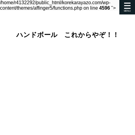
/home/r4132292/public_html/korekarayazo.com/wp-
content/themes/affinger5/functions.php on line
4596
">
ハンドボール これからやぞ！！