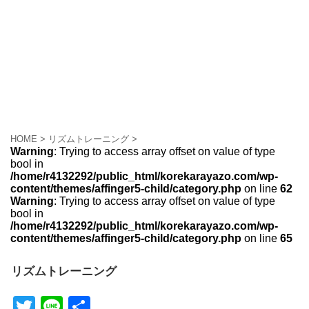
HOME
>
リズムトレーニング
>
Warning
: Trying to access array offset on value of type
bool in
/home/r4132292/public_html/korekarayazo.com/wp-
content/themes/affinger5-child/category.php
on line
62
Warning
: Trying to access array offset on value of type
bool in
/home/r4132292/public_html/korekarayazo.com/wp-
content/themes/affinger5-child/category.php
on line
65
リズムトレーニング
T
Li
共