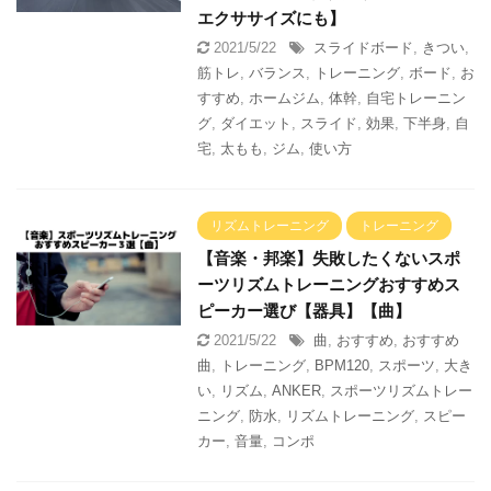
エクササイズにも】
2021/5/22
スライドボード
,
きつい
,
筋トレ
,
バランス
,
トレーニング
,
ボード
,
お
すすめ
,
ホームジム
,
体幹
,
自宅トレーニン
グ
,
ダイエット
,
スライド
,
効果
,
下半身
,
自
宅
,
太もも
,
ジム
,
使い方
リズムトレーニング
トレーニング
【音楽・邦楽】失敗したくないスポ
ーツリズムトレーニングおすすめス
ピーカー選び【器具】【曲】
2021/5/22
曲
,
おすすめ
,
おすすめ
曲
,
トレーニング
,
BPM120
,
スポーツ
,
大き
い
,
リズム
,
ANKER
,
スポーツリズムトレー
ニング
,
防水
,
リズムトレーニング
,
スピー
カー
,
音量
,
コンポ