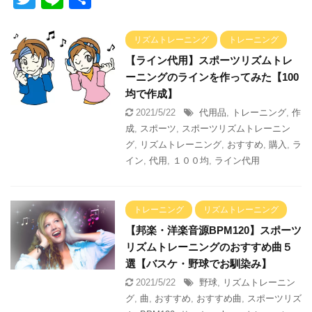
wi
n
有
tt
e
リズムトレーニング
トレーニング
er
【ライン代用】スポーツリズムトレ
ーニングのラインを作ってみた【100
均で作成】
2021/5/22
代用品
,
トレーニング
,
作
成
,
スポーツ
,
スポーツリズムトレーニン
グ
,
リズムトレーニング
,
おすすめ
,
購入
,
ラ
イン
,
代用
,
１００均
,
ライン代用
トレーニング
リズムトレーニング
【邦楽・洋楽音源BPM120】スポーツ
リズムトレーニングのおすすめ曲５
選【バスケ・野球でお馴染み】
2021/5/22
野球
,
リズムトレーニン
グ
,
曲
,
おすすめ
,
おすすめ曲
,
スポーツリズ