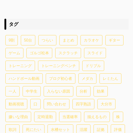
タグ
9割
50台
つらい
まとめ
カラオケ
ギター
ゲーム
ゴルゴ松本
スクラッチ
スライド
トレーニング
トレーニングベンチ
ドリブル
ハンドボール動画
ブログ初心者
メダカ
レミたん
一人
中学生
入らない原因
分析
効果
動画視聴
口
問い合わせ
四字熟語
大分市
嫌いな理由
定時退勤
当選確率
揃えるもの
株
歌詞
死にたい
水槽セット
活躍
証拠
評価