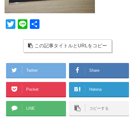
T
Li
共
wi
n
有
tt
e
この記事タイトルとURLをコピー
er
Twitter
Share
Pocket
Hatena
LINE
コピーする