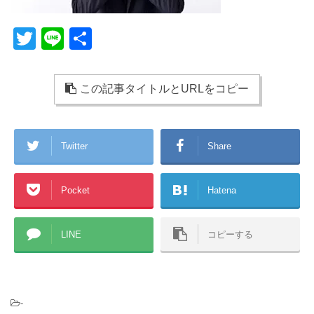
T
Li
共
wi
n
有
tt
e
この記事タイトルとURLをコピー
er
Twitter
Share
Pocket
Hatena
LINE
コピーする
-