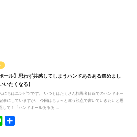
ル
ボール】思わず共感してしまうハンドあるある集めまし
いいたくなる】
んにちはエンピツです。 いつもはたくさん指導者目線でのハンドボー
記事にしていますが、 今回はちょっと違う視点で書いていきたいと思
題して！「ハンドボールあるあ ...
Li
共
n
有