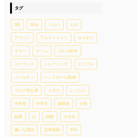
タグ
9割
50台
つらい
どの
アマゾン
アルティメット
カラオケ
ギター
ゲーム
ゴルゴ松本
スクラッチ
トレーニング
ドリブル
ノベルティ
ハンドボール動画
ブログ初心者
メダカ
レミたん
中学校
中学生
価格表
分析
効果
口
回数
大分市
嫌いな理由
定時退勤
平均