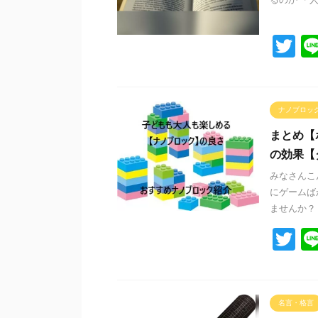
T
wi
tt
er
ナノブロッ
まとめ【
の効果【ダ
みなさんこ
にゲームば
ませんか？ 
T
wi
tt
er
名言・格言