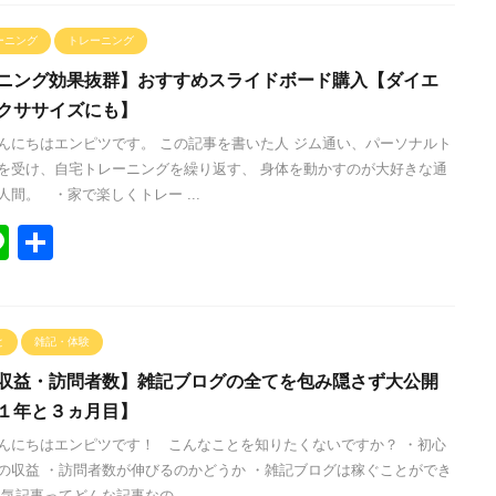
e
ーニング
トレーニング
ニング効果抜群】おすすめスライドボード購入【ダイエ
クササイズにも】
んにちはエンピツです。 この記事を書いた人 ジム通い、パーソナルト
を受け、自宅トレーニングを繰り返す、 身体を動かすのが大好きな通
間。 ・家で楽しくトレー ...
Li
共
n
有
e
と
雑記・体験
収益・訪問者数】雑記ブログの全てを包み隠さず大公開
１年と３ヵ月目】
んにちはエンピツです！ こんなことを知りたくないですか？ ・初心
の収益 ・訪問者数が伸びるのかどうか ・雑記ブログは稼ぐことができ
気記事ってどんな記事なの ...