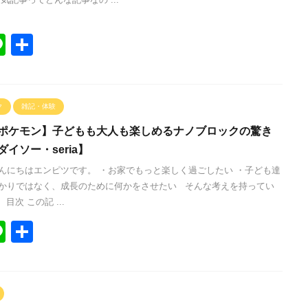
Li
共
n
有
e
ク
雑記・体験
ポケモン】子どもも大人も楽しめるナノブロックの驚き
イソー・seria】
んにちはエンピツです。 ・お家でもっと楽しく過ごしたい ・子ども達
かりではなく、成長のために何かをさせたい そんな考えを持ってい
目次 この記 ...
Li
共
n
有
e