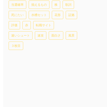
当選確率
揃えるもの
株
歌詞
死にたい
水槽セット
花形
証拠
評価
赤
転職サイト
速いシュート
速攻
面白さ
風景
３枚目