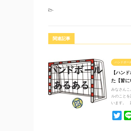
-
関連記事
ハンドボー
【ハンド
た【皆に
みなさんこ
ルのことを
います。 
T
wi