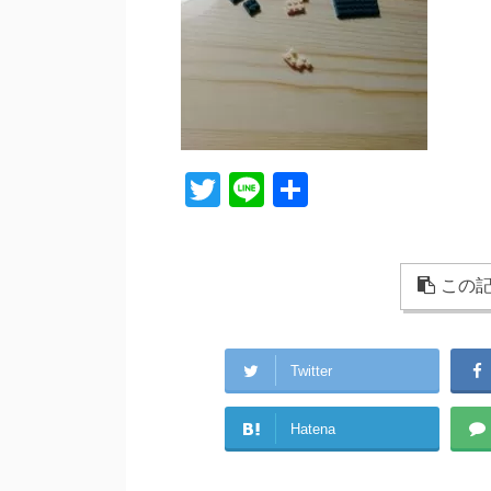
T
Li
共
wi
n
有
tt
e
er
この記
Twitter
Hatena