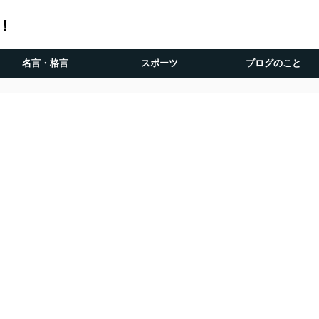
！
名言・格言
スポーツ
ブログのこと