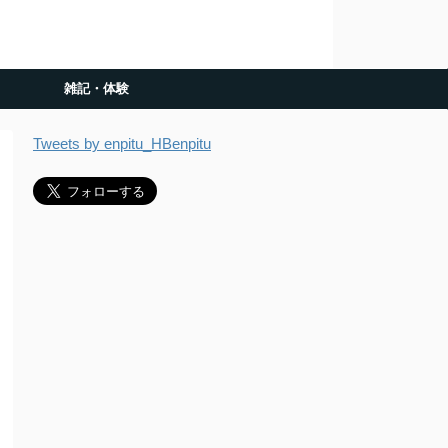
雑記・体験
Tweets by enpitu_HBenpitu