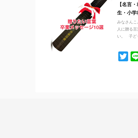
【名言・
生・小学
みなさんこ
人に贈る言
い。 子ども
T
wi
tt
er