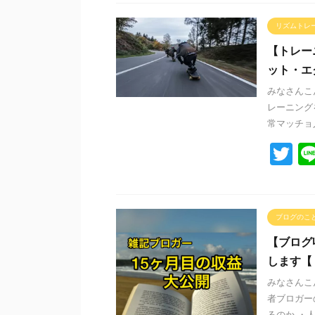
tt
er
リズムトレ
【トレー
ット・エ
みなさんこ
レーニング
常マッチョ人
T
wi
tt
er
ブログのこ
【ブログ
します【
みなさんこ
者ブロガー
るのか ・人