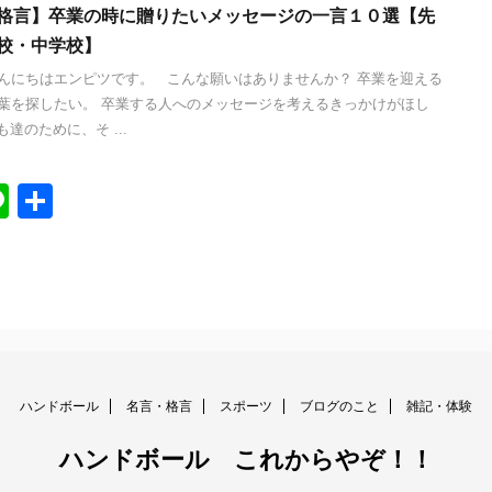
格言】卒業の時に贈りたいメッセージの一言１０選【先
校・中学校】
んにちはエンピツです。 こんな願いはありませんか？ 卒業を迎える
葉を探したい。 卒業する人へのメッセージを考えるきっかけがほし
達のために、そ ...
Li
共
n
有
e
ハンドボール
名言・格言
スポーツ
ブログのこと
雑記・体験
ハンドボール これからやぞ！！