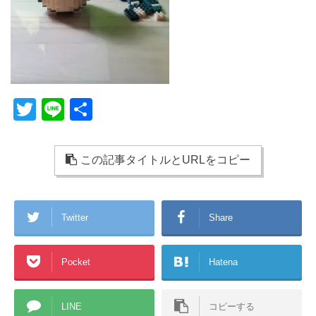
T
Li
共
wi
n
有
tt
e
この記事タイトルとURLをコピー
er
Twitter
Share
Pocket
Hatena
LINE
コピーする