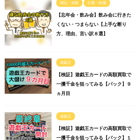
雑記・体験
仕事・転職
【忘年会・飲み会】飲み会に行きた
くない・つまらない【上手な断り
方、理由、言い訳８選】
遊戯王
【検証】遊戯王カードの高額買取で
一攫千金を狙ってみる【パック】９
ヵ月目
遊戯王
【検証】遊戯王カードの高額買取で
一攫千金を狙ってみる【パック】１