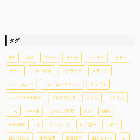
タグ
9割
50台
つらい
まとめ
カラオケ
ギター
ゲーム
ゴルゴ松本
スクラッチ
スライド
トレーニング
トレーニングベンチ
ドリブル
ハンドボール動画
ブログ初心者
メダカ
レミたん
一人
中学生
入らない原因
分析
効果
動画視聴
口
問い合わせ
四字熟語
大分市
嫌いな理由
定時退勤
当選確率
揃えるもの
株