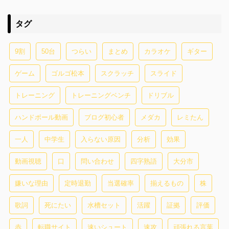
タグ
9割
50台
つらい
まとめ
カラオケ
ギター
ゲーム
ゴルゴ松本
スクラッチ
スライド
トレーニング
トレーニングベンチ
ドリブル
ハンドボール動画
ブログ初心者
メダカ
レミたん
一人
中学生
入らない原因
分析
効果
動画視聴
口
問い合わせ
四字熟語
大分市
嫌いな理由
定時退勤
当選確率
揃えるもの
株
歌詞
死にたい
水槽セット
活躍
証拠
評価
赤
転職サイト
速いシュート
速攻
頑張れる言葉