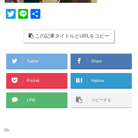
T
Li
共
wi
n
有
tt
e
この記事タイトルとURLをコピー
er
Twitter
Share
Pocket
Hatena
LINE
コピーする
-