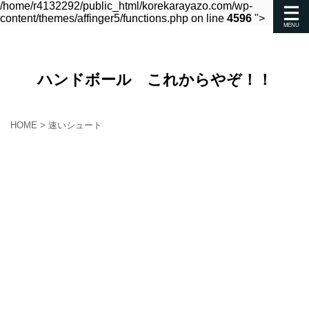
/home/r4132292/public_html/korekarayazo.com/wp-
content/themes/affinger5/functions.php on line
4596
">
ハンドボール これからやぞ！！
HOME
>
速いシュート