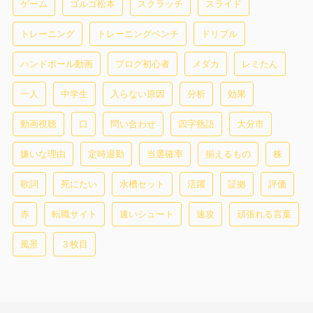
ゲーム
ゴルゴ松本
スクラッチ
スライド
トレーニング
トレーニングベンチ
ドリブル
ハンドボール動画
ブログ初心者
メダカ
レミたん
一人
中学生
入らない原因
分析
効果
動画視聴
口
問い合わせ
四字熟語
大分市
嫌いな理由
定時退勤
当選確率
揃えるもの
株
歌詞
死にたい
水槽セット
活躍
証拠
評価
赤
転職サイト
速いシュート
速攻
頑張れる言葉
風景
３枚目